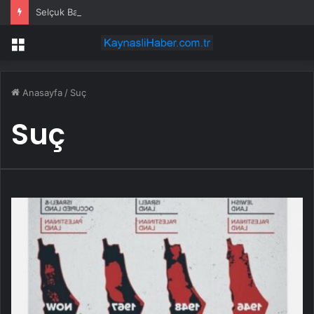
Selçuk Bayraktar, Azerbaycan’daki Bayraktar Teknoloji Tesislerini Ziyaret Etti
Menü
Anasayfa
/
Suç
Suç