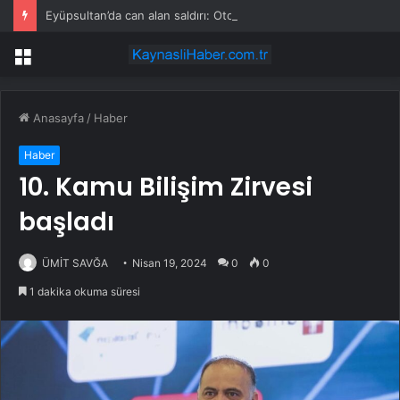
Eyüpsultan’da can alan saldırı: Oto galeriyi kana buladılar
Menü
Anasayfa
/
Haber
Haber
10. Kamu Bilişim Zirvesi
başladı
ÜMİT SAVĞA
Nisan 19, 2024
0
0
1 dakika okuma süresi