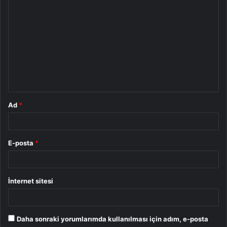
Y
o
r
u
m
*
Ad
*
E-posta
*
İnternet sitesi
Daha sonraki yorumlarımda kullanılması için adım, e-posta