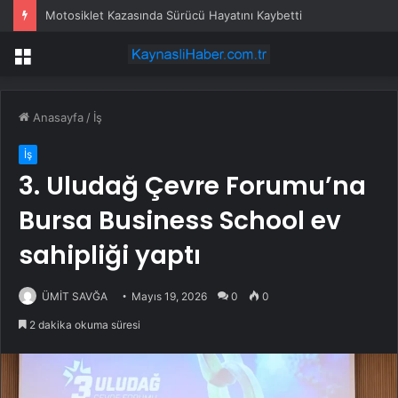
Motosiklet Kazasında Sürücü Hayatını Kaybetti
Menü
Anasayfa
/
İş
İş
3. Uludağ Çevre Forumu’na
Bursa Business School ev
sahipliği yaptı
ÜMİT SAVĞA
Mayıs 19, 2026
0
0
2 dakika okuma süresi