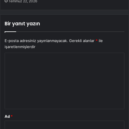
Temmuz 22, 2026
Bir yanıt yazın
E-posta adresiniz yayınlanmayacak.
Gerekli alanlar
*
ile
işaretlenmişlerdir
Y
o
r
u
m
*
Ad
*