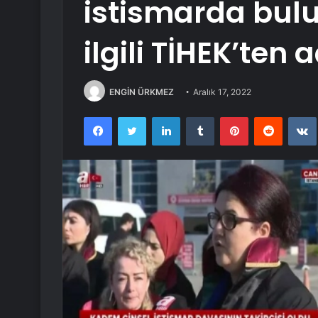
istismarda bul
ilgili TİHEK’ten
ENGİN ÜRKMEZ
Aralık 17, 2022
Facebook
Twitter
LinkedIn
Tumblr
Pinterest
Reddit