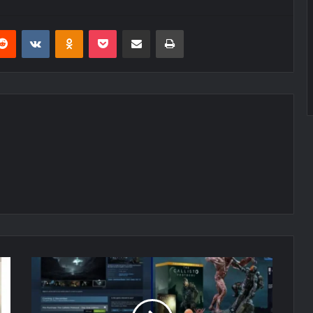
erest
Reddit
VKontakte
Odnoklassniki
Pocket
E-Posta ile paylaş
Yazdır