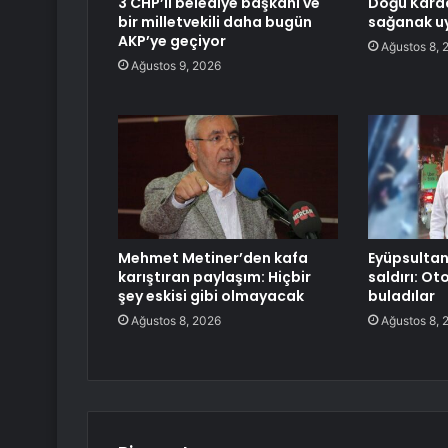
3 CHP’li belediye başkanı ve
Doğu Karad
bir milletvekili daha bugün
sağanak uy
AKP’ye geçiyor
Ağustos 8, 
Ağustos 9, 2026
Mehmet Metiner’den kafa
Eyüpsultan
karıştıran paylaşım: Hiçbir
saldırı: Ot
şey eskisi gibi olmayacak
buladılar
Ağustos 8, 2026
Ağustos 8, 