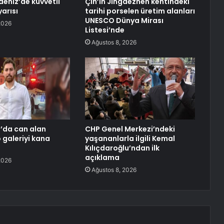
eniz’de kuvvetli
Çin’in Jingdezhen kentindeki
arısı
tarihi porselen üretim alanları
UNESCO Dünya Mirası
2026
Listesi’nde
Ağustos 8, 2026
’da can alan
CHP Genel Merkezi’ndeki
o galeriyi kana
yaşananlarla ilgili Kemal
Kılıçdaroğlu’ndan ilk
açıklama
2026
Ağustos 8, 2026