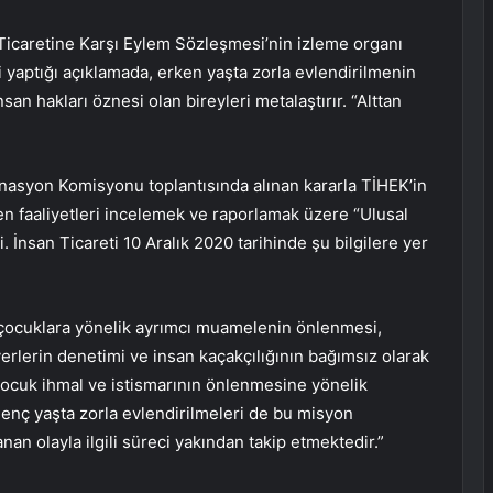
 Ticaretine Karşı Eylem Sözleşmesi’nin izleme organı
yaptığı açıklamada, erken yaşta zorla evlendirilmenin
nsan hakları öznesi olan bireyleri metalaştırır. “Alttan
inasyon Komisyonu toplantısında alınan kararla TİHEK’in
en faaliyetleri incelemek ve raporlamak üzere “Ulusal
. İnsan Ticareti 10 Aralık 2020 tarihinde şu bilgilere yer
, çocuklara yönelik ayrımcı muamelenin önlenmesi,
erlerin denetimi ve insan kaçakçılığının bağımsız olarak
cuk ihmal ve istismarının önlenmesine yönelik
genç yaşta zorla evlendirilmeleri de bu misyon
 olayla ilgili süreci yakından takip etmektedir.”