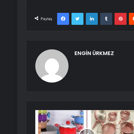
Facebook
Twitter
LinkedIn
Tumblr
Pint
Paylaş
ENGİN ÜRKMEZ