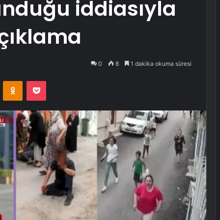
unduğu iddiasıyla
 açıklama
0
8
1 dakika okuma süresi
VKontakte
Odnoklassniki
Pocket