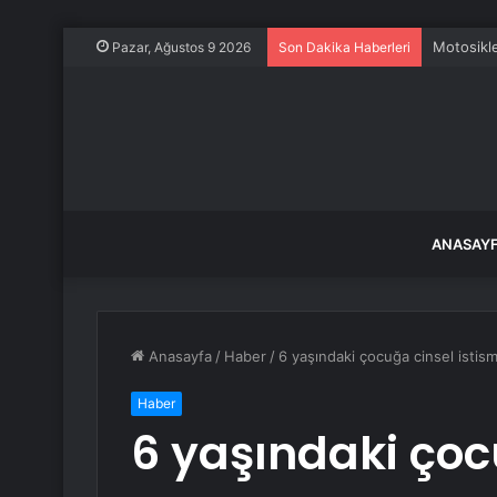
Motosikle
Pazar, Ağustos 9 2026
Son Dakika Haberleri
ANASAY
Anasayfa
/
Haber
/
6 yaşındaki çocuğa cinsel istism
Haber
6 yaşındaki çoc