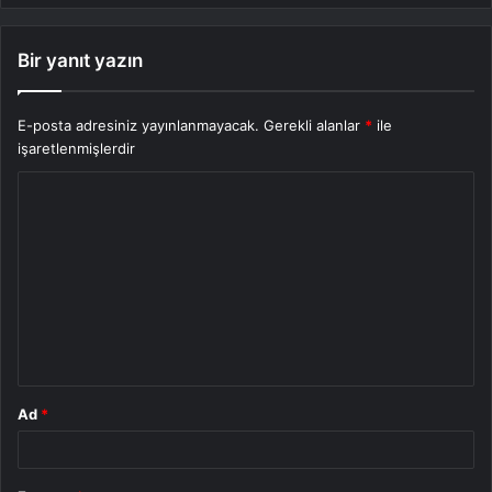
Bir yanıt yazın
E-posta adresiniz yayınlanmayacak.
Gerekli alanlar
*
ile
işaretlenmişlerdir
Y
o
r
u
m
*
Ad
*