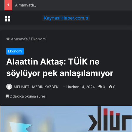
Almanya’da Ren Nehri su seviyeleri rekor düşüklüğe ulaştı
Menü
Anasayfa
/
Ekonomi
Ekonomi
Alaattin Aktaş: TÜİK ne
söylüyor pek anlaşılamıyor
MEHMET HAZBİN KAZBEK
Haziran 14, 2024
0
0
2 dakika okuma süresi