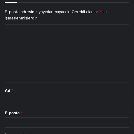
E-posta adresiniz yayınlanmayacak.
Gerekli alanlar
*
ile
işaretlenmişlerdir
Y
o
r
u
m
*
Ad
*
E-posta
*