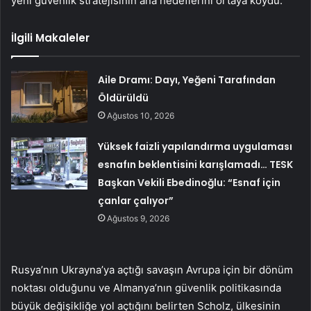
yeni güvenlik stratejisinin ana hedeflerini ortaya koydu.
İlgili Makaleler
Aile Dramı: Dayı, Yeğeni Tarafından
Öldürüldü
Ağustos 10, 2026
Yüksek faizli yapılandırma uygulaması
esnafın beklentisini karışlamadı… TESK
Başkan Vekili Ebedinoğlu: “Esnaf için
çanlar çalıyor”
Ağustos 9, 2026
Rusya’nın Ukrayna’ya açtığı savaşın Avrupa için bir dönüm
noktası olduğunu ve Almanya’nın güvenlik politikasında
büyük değişikliğe yol açtığını belirten Scholz, ülkesinin