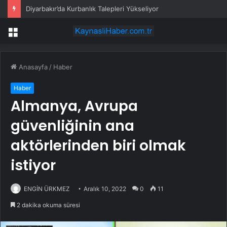
Diyarbakır’da Kurbanlık Talepleri Yükseliyor
Menü
Anasayfa
/
Haber
Haber
Almanya, Avrupa
güvenliğinin ana
aktörlerinden biri olmak
istiyor
ENGİN ÜRKMEZ
Aralık 10, 2022
0
11
2 dakika okuma süresi