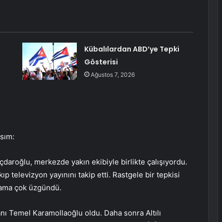
Kübalılardan ABD’ye Tepki
Gösterisi
Ağustos 7, 2026
kısım:
lıçdaroğlu, merkezde yakın ekibiyle birlikte çalışıyordu.
p televizyon yayınını takip etti. Rastgele bir tepkisi
i ama çok üzgündü.
anı Temel Karamollaoğlu oldu. Daha sonra Altılı