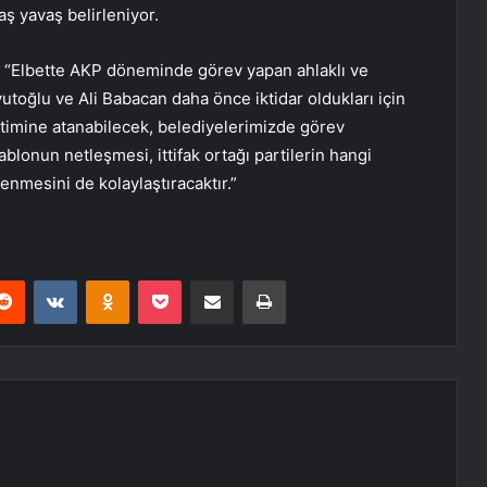
aş yavaş belirleniyor.
 “Elbette AKP döneminde görev yapan ahlaklı ve
vutoğlu ve Ali Babacan daha önce iktidar oldukları için
timine atanabilecek, belediyelerimizde görev
 tablonun netleşmesi, ittifak ortağı partilerin hangi
lenmesini de kolaylaştıracaktır.”
erest
Reddit
VKontakte
Odnoklassniki
Pocket
E-Posta ile paylaş
Yazdır