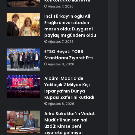
konkordato ilan etti!
Ağustos 7, 2026
İnci Türkay’ın oğlu Ali
Eroğlu üniversiteden
mezun oldu: Duygusal
paylaşımı gündem oldu
Ağustos 7, 2026
ETSO Heyeti TOBB
Stantlarını Ziyaret Etti
Ağustos 6, 2026
Albüm: Madrid’de
Yaklaşık 2 Milyon Kişi
İspanya’nın Dünya
Kupası Zaferini Kutladı
Ağustos 6, 2026
Arka Sokaklar’ın Vedat
Müdür’ünün son hali
üzdü: Kimse beni
ziyarete gelmiyor