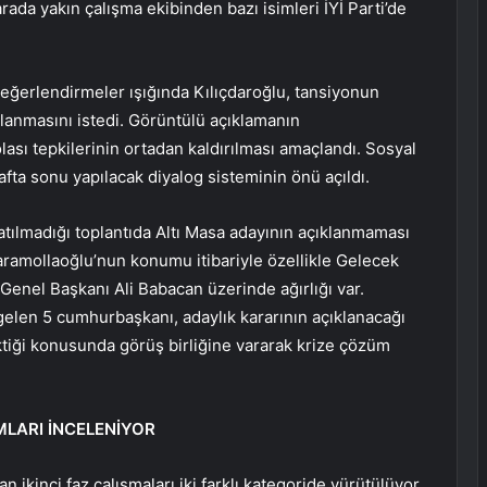
arada yakın çalışma ekibinden bazı isimleri İYİ Parti’de
değerlendirmeler ışığında Kılıçdaroğlu, tansiyonun
lanmasını istedi. Görüntülü açıklamanın
lası tepkilerinin ortadan kaldırılması amaçlandı. Sosyal
ta sonu yapılacak diyalog sisteminin önü açıldı.
tılmadığı toplantıda Altı Masa adayının açıklanmaması
aramollaoğlu’nun konumu itibariyle özellikle Gelecek
Genel Başkanı Ali Babacan üzerinde ağırlığı var.
elen 5 cumhurbaşkanı, adaylık kararının açıklanacağı
ktiği konusunda görüş birliğine vararak krize çözüm
MLARI İNCELENİYOR
an ikinci faz çalışmaları iki farklı kategoride yürütülüyor.