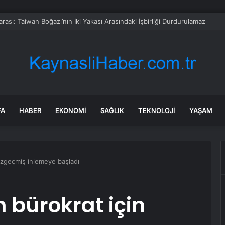
rası: Taiwan Boğazı’nın İki Yakası Arasındaki İşbirliği Durdurulamaz
FA
HABER
EKONOMI
SAĞLIK
TEKNOLOJI
YAŞAM
 özgeçmiş inlemeye başladı
n bürokrat için