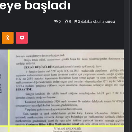
eye başladı
0
6
2 dakika okuma süresi
VKontakte
Odnoklassniki
Pocket