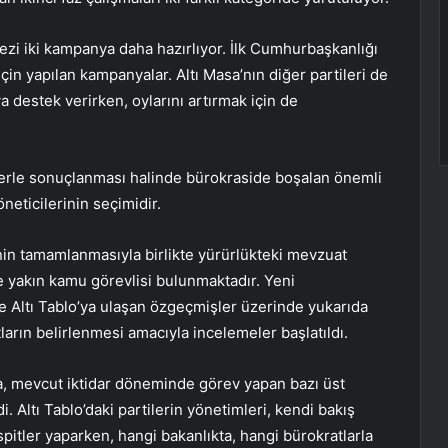
zi iki kampanya daha hazırlıyor. İlk Cumhurbaşkanlığı
için yapılan kampanyalar. Altı Masa’nın diğer partileri de
destek verirken, oylarını artırmak için de
aferle sonuçlanması halinde bürokraside boşalan önemli
eticilerinin seçimidir.
nin tamamlanmasıyla birlikte yürürlükteki mevzuat
e yakın kamu görevlisi bulunmaktadır. Yeni
e Altı Tablo’ya ulaşan özgeçmişler üzerinde yukarıda
arın belirlenmesi amacıyla incelemeler başlatıldı.
da, mevcut iktidar döneminde görev yapan bazı üst
. Altı Tablo’daki partilerin yönetimleri, kendi bakış
spitler yaparken, hangi bakanlıkta, hangi bürokratlarla