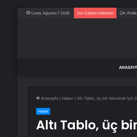
Çin Anaka
Cuma, Ağustos 7 2026
Son Dakika Haberleri
ANASAY
Anasayfa
/
Haber
/
Altı Tablo, üç bin bürokrat için
Haber
Altı Tablo, üç bi