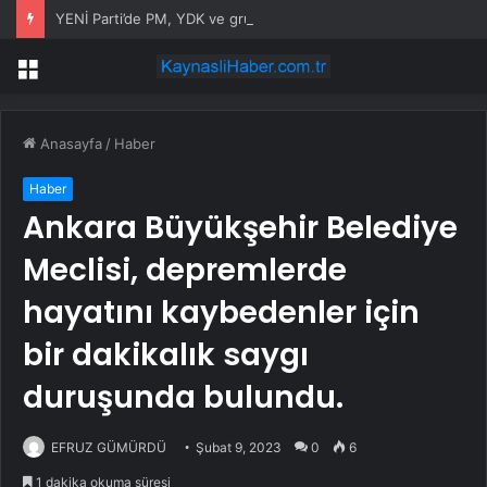
YENİ Parti’de PM, YDK ve grup başkanvekilleri belirlendi
Menü
Anasayfa
/
Haber
Haber
Ankara Büyükşehir Belediye
Meclisi, depremlerde
hayatını kaybedenler için
bir dakikalık saygı
duruşunda bulundu.
EFRUZ GÜMÜRDÜ
Şubat 9, 2023
0
6
1 dakika okuma süresi