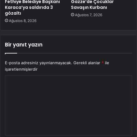
Fethiye Belediye Başkanı
Gazze’de Çocuklar
Karaca’ya saldırıda 3
Savaşın Kurbanı
gözaltı
Ağustos 7, 2026
Ağustos 8, 2026
Bir yanıt yazın
E-posta adresiniz yayınlanmayacak.
Gerekli alanlar
*
ile
işaretlenmişlerdir
Y
o
r
u
m
*