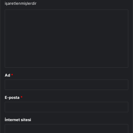
işaretlenmişlerdir
Y
o
r
u
m
*
Ad
*
E-posta
*
İnternet sitesi