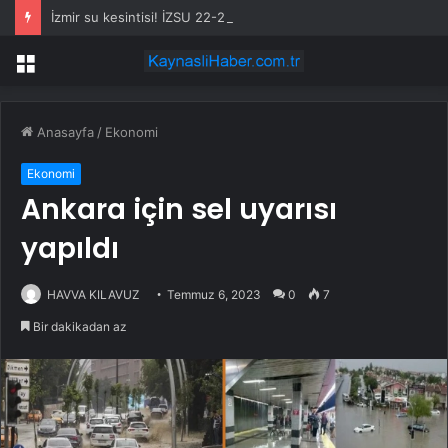
İzmir su kesintisi! İZSU 22-23 Temmuz İzmir su kesintisi ne zaman bitecek, sular ne zaman gelecek?
Menü
Anasayfa
/
Ekonomi
Ekonomi
Ankara için sel uyarısı
yapıldı
HAVVA KILAVUZ
Temmuz 6, 2023
0
7
Bir dakikadan az