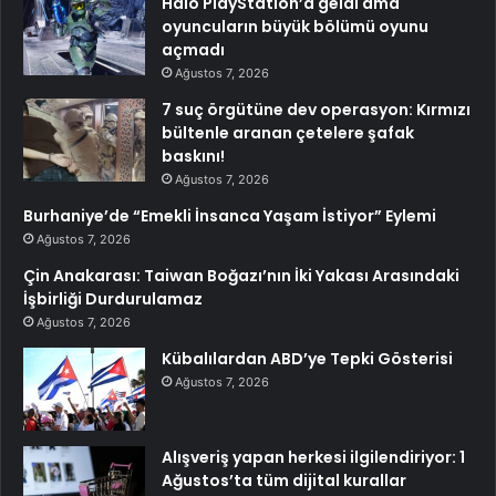
Halo PlayStation’a geldi ama
oyuncuların büyük bölümü oyunu
açmadı
Ağustos 7, 2026
7 suç örgütüne dev operasyon: Kırmızı
bültenle aranan çetelere şafak
baskını!
Ağustos 7, 2026
Burhaniye’de “Emekli İnsanca Yaşam İstiyor” Eylemi
Ağustos 7, 2026
Çin Anakarası: Taiwan Boğazı’nın İki Yakası Arasındaki
İşbirliği Durdurulamaz
Ağustos 7, 2026
Kübalılardan ABD’ye Tepki Gösterisi
Ağustos 7, 2026
Alışveriş yapan herkesi ilgilendiriyor: 1
Ağustos’ta tüm dijital kurallar