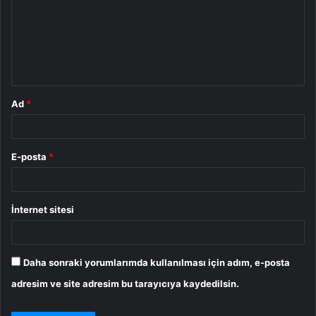
r
u
m
*
Ad
*
E-posta
*
İnternet sitesi
Daha sonraki yorumlarımda kullanılması için adım, e-posta
adresim ve site adresim bu tarayıcıya kaydedilsin.