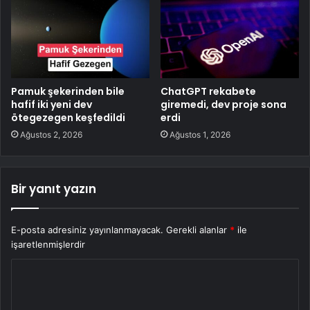
Pamuk şekerinden bile
ChatGPT rekabete
hafif iki yeni dev
giremedi, dev proje sona
ötegezegen keşfedildi
erdi
Ağustos 2, 2026
Ağustos 1, 2026
Bir yanıt yazın
E-posta adresiniz yayınlanmayacak.
Gerekli alanlar
*
ile
işaretlenmişlerdir
Y
o