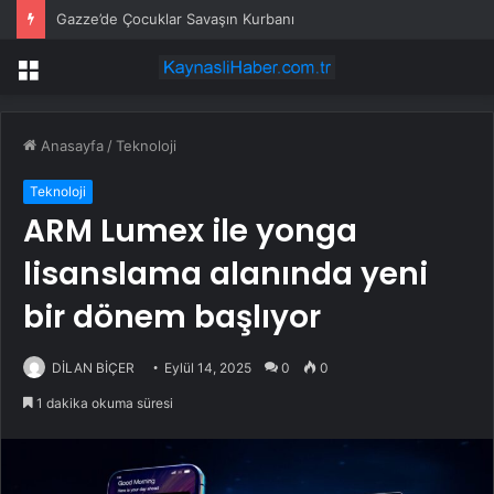
Gazze’de Çocuklar Savaşın Kurbanı
Menü
Anasayfa
/
Teknoloji
Teknoloji
ARM Lumex ile yonga
lisanslama alanında yeni
bir dönem başlıyor
DİLAN BİÇER
Eylül 14, 2025
0
0
1 dakika okuma süresi