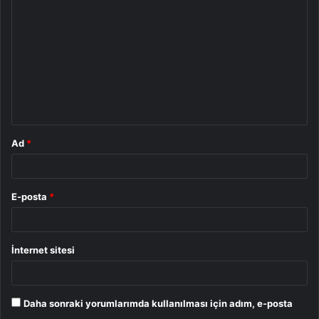
o
r
u
m
*
Ad
*
E-posta
*
İnternet sitesi
Daha sonraki yorumlarımda kullanılması için adım, e-posta