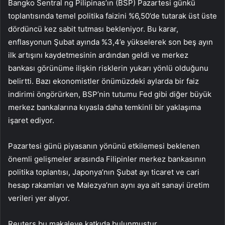
Bangko Sentral ng Pilipinas’ın (BSP) Pazartesi günkü
toplantısında temel politika faizini %6,50’de tutarak üst üste
dördüncü kez sabit tutması bekleniyor. Bu karar,
enflasyonun Şubat ayında %3,4’e yükselerek son beş ayın
ilk artışını kaydetmesinin ardından geldi ve merkez
bankası görünüme ilişkin risklerin yukarı yönlü olduğunu
belirtti. Bazı ekonomistler önümüzdeki aylarda bir faiz
indirimi öngörürken, BSP’nin tutumu Fed gibi diğer büyük
merkez bankalarına kıyasla daha temkinli bir yaklaşıma
işaret ediyor.
Pazartesi günü piyasanın yönünü etkilemesi beklenen
önemli gelişmeler arasında Filipinler merkez bankasının
politika toplantısı, Japonya’nın Şubat ayı ticaret ve cari
hesap rakamları ve Malezya’nın aynı aya ait sanayi üretim
verileri yer alıyor.
Reuters bu makaleye katkıda bulunmuştur.