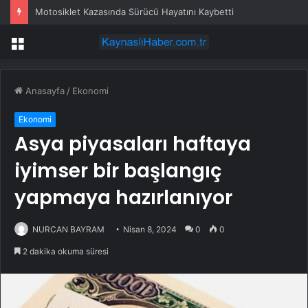
Motosiklet Kazasında Sürücü Hayatını Kaybetti
Menü
Anasayfa
/
Ekonomi
Ekonomi
Asya piyasaları haftaya
iyimser bir başlangıç
yapmaya hazırlanıyor
NURCAN BAYRAM
Nisan 8, 2024
0
0
2 dakika okuma süresi