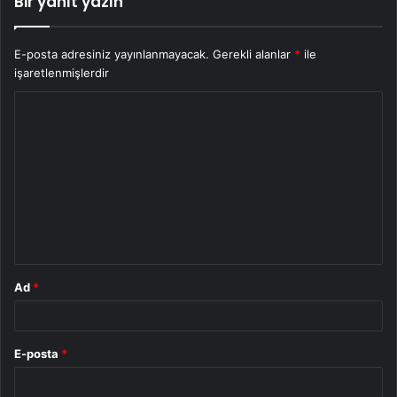
Bir yanıt yazın
E-posta adresiniz yayınlanmayacak.
Gerekli alanlar
*
ile
işaretlenmişlerdir
Y
o
r
u
m
*
Ad
*
E-posta
*