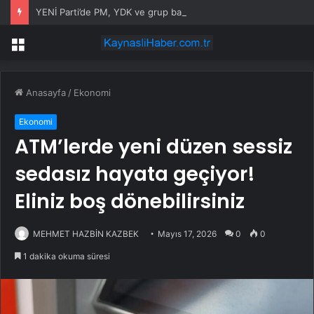
YENİ Parti’de PM, YDK ve grup başkanvekilleri belirlendi
Menü
Anasayfa
/
Ekonomi
Ekonomi
ATM’lerde yeni düzen sessiz
sedasız hayata geçiyor!
Eliniz boş dönebilirsiniz
MEHMET HAZBİN KAZBEK
Mayıs 17, 2026
0
0
1 dakika okuma süresi