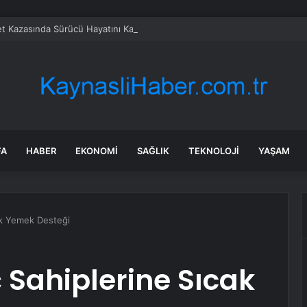
t Kazasında Sürücü Hayatını Kaybetti
FA
HABER
EKONOMI
SAĞLIK
TEKNOLOJI
YAŞAM
cak Yemek Desteği
ç Sahiplerine Sıcak