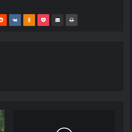
erest
Reddit
VKontakte
Odnoklassniki
Pocket
E-Posta ile paylaş
Yazdır