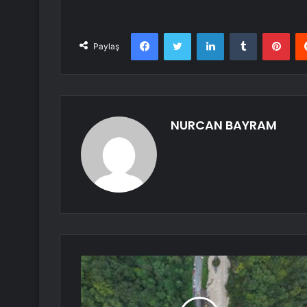
Facebook
Twitter
LinkedIn
Tumblr
Pint
Paylaş
NURCAN BAYRAM