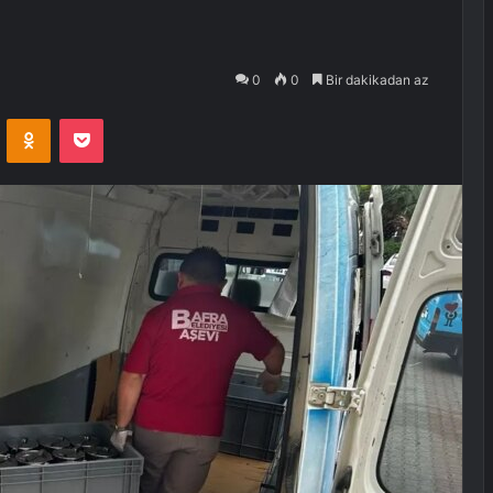
0
0
Bir dakikadan az
VKontakte
Odnoklassniki
Pocket