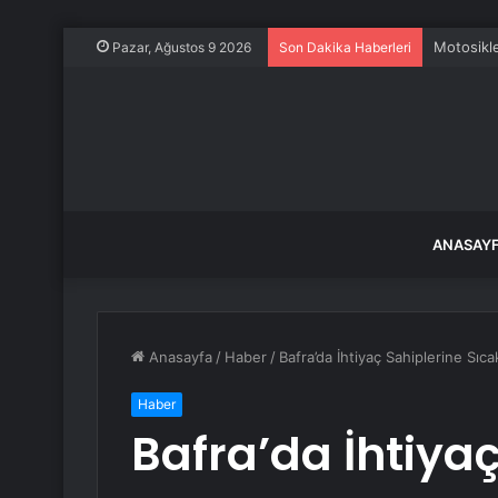
Motosikle
Pazar, Ağustos 9 2026
Son Dakika Haberleri
ANASAY
Anasayfa
/
Haber
/
Bafra’da İhtiyaç Sahiplerine Sı
Haber
Bafra’da İhtiya