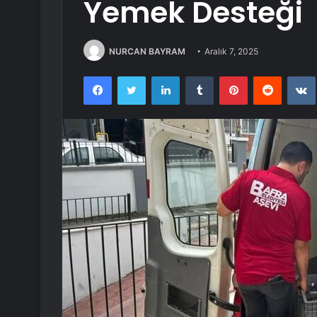
Yemek Desteği
NURCAN BAYRAM
Aralık 7, 2025
Facebook
Twitter
LinkedIn
Tumblr
Pinterest
Reddit