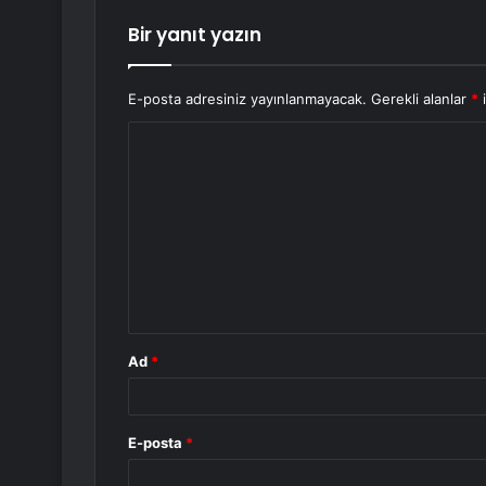
Bir yanıt yazın
E-posta adresiniz yayınlanmayacak.
Gerekli alanlar
*
i
Y
o
r
u
m
*
Ad
*
E-posta
*