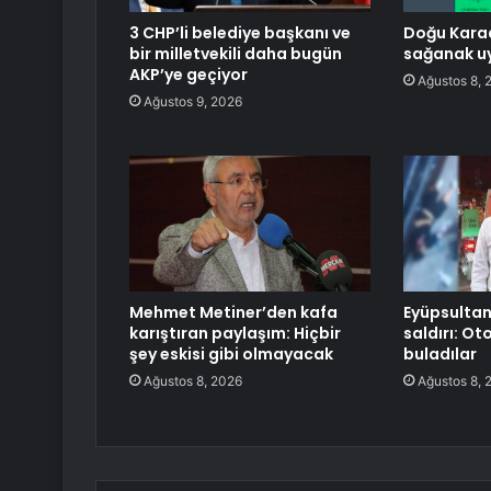
3 CHP’li belediye başkanı ve
Doğu Karad
bir milletvekili daha bugün
sağanak uy
AKP’ye geçiyor
Ağustos 8, 
Ağustos 9, 2026
Mehmet Metiner’den kafa
Eyüpsultan
karıştıran paylaşım: Hiçbir
saldırı: Ot
şey eskisi gibi olmayacak
buladılar
Ağustos 8, 2026
Ağustos 8, 