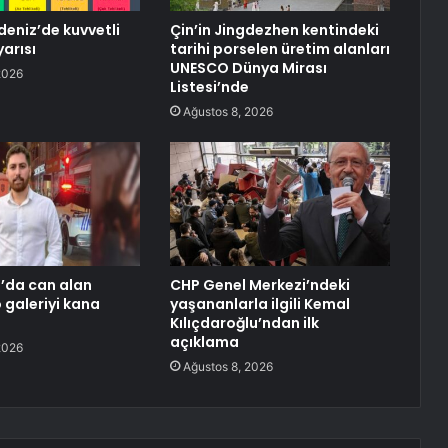
eniz’de kuvvetli
Çin’in Jingdezhen kentindeki
arısı
tarihi porselen üretim alanları
UNESCO Dünya Mirası
2026
Listesi’nde
Ağustos 8, 2026
’da can alan
CHP Genel Merkezi’ndeki
o galeriyi kana
yaşananlarla ilgili Kemal
Kılıçdaroğlu’ndan ilk
açıklama
2026
Ağustos 8, 2026