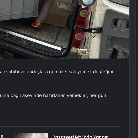
yaç sahibi vatandaşlara günlük sıcak yemek desteğini
ğü’ne bağlı aşevinde hazırlanan yemekler, her gün
cü
Pazaryeri MYO’da Yangın