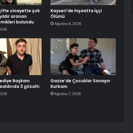
çifte cinayette şok
Kayseri’de İnşaatta İşçi
yıldır aranan
Ölümü
mikleri bulundu
Ağustos 8, 2026
2026
lediye Başkanı
Gazze’de Çocuklar Savaşın
saldırıda 3 gözaltı
Kurbanı
2026
Ağustos 7, 2026