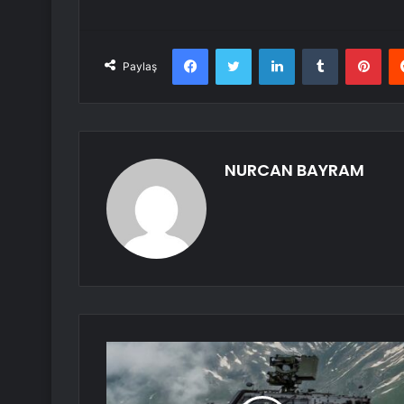
Facebook
Twitter
LinkedIn
Tumblr
Pint
Paylaş
NURCAN BAYRAM