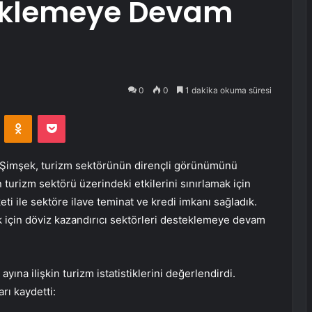
teklemeye Devam
0
0
1 dakika okuma süresi
VKontakte
Odnoklassniki
Pocket
Şimşek, turizm sektörünün dirençli görünümünü
 turizm sektörü üzerindeki etkilerini sınırlamak için
ti ile sektöre ilave teminat ve kredi imkanı sağladık.
k için döviz kazandırıcı sektörleri desteklemeye devam
na ilişkin turizm istatistiklerini değerlendirdi.
rı kaydetti: