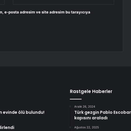
m, e-posta adresim ve site adresim bu tarayıcıya
Rastgele Haberler
Aralık 26, 2024
ın evinde ölü bulundu!
Türk gezgin Pablo Escobar’ı
kapısını araladı
irlendi
Ağustos 22, 2025