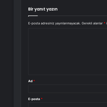
Bir yanıt yazın
E-posta adresiniz yayınlanmayacak.
Gerekli alanlar
*
i
Y
o
r
u
m
*
Ad
*
E-posta
*