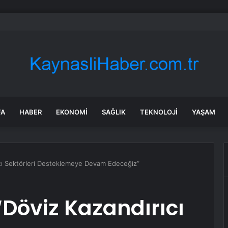
Parti’de PM, YDK ve grup başkanvekilleri belirlendi
FA
HABER
EKONOMI
SAĞLIK
TEKNOLOJI
YAŞAM
cı Sektörleri Desteklemeye Devam Edeceğiz”
Döviz Kazandırıcı