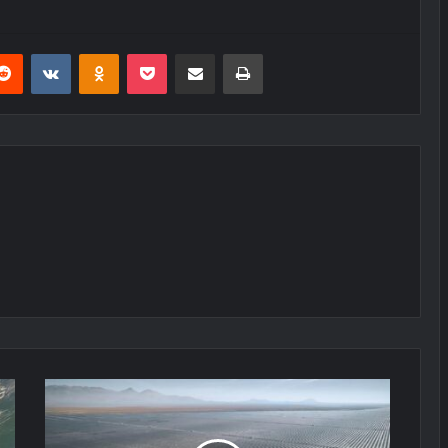
erest
Reddit
VKontakte
Odnoklassniki
Pocket
E-Posta ile paylaş
Yazdır