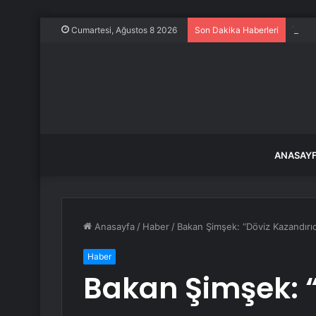
YENİ 
Cumartesi, Ağustos 8 2026
Son Dakika Haberleri
ANASAY
Anasayfa
/
Haber
/
Bakan Şimşek: “Döviz Kazandırı
Haber
Bakan Şimşek: “