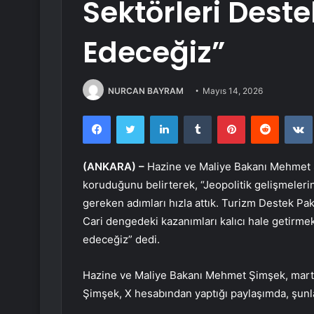
Sektörleri Des
Edeceğiz”
NURCAN BAYRAM
Mayıs 14, 2026
Facebook
Twitter
LinkedIn
Tumblr
Pinterest
Reddit
(ANKARA) –
Hazine ve Maliye Bakanı Mehmet 
koruduğunu belirterek, “Jeopolitik gelişmelerin
gereken adımları hızla attık. Turizm Destek Pake
Cari dengedeki kazanımları kalıcı hale getirme
edeceğiz” dedi.
Hazine ve Maliye Bakanı Mehmet Şimşek, mart ayı
Şimşek, X hesabından yaptığı paylaşımda, şunla