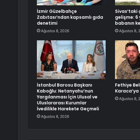
İzmir Güzelbahçe
Sivas’taki 
Zabıtası’ndan kapsamlı gıda
gelişme: 6 
denetimi
babanın ke
Ağustos 8, 2026
Ağustos 8, 
İstanbul Barosu Başkanı
Fethiye Be
Kaboğlu: Netanyahu’nun
Karaca’ya 
Yargılanması İçin Ulusal ve
Ağustos 8, 
Uluslararası Kurumlar
İvedilikle Harekete Geçmeli
Ağustos 8, 2026