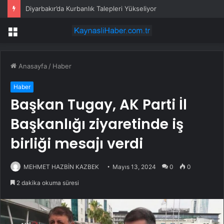
Diyarbakır’da Kurbanlık Talepleri Yükseliyor
Menü
Anasayfa
/
Haber
Haber
Başkan Tugay, AK Parti İl
Başkanlığı ziyaretinde iş
birliği mesajı verdi
MEHMET HAZBİN KAZBEK
Mayıs 13, 2024
0
0
2 dakika okuma süresi