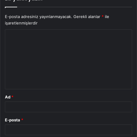
E-posta adresiniz yayınlanmayacak.
Gerekli alanlar
*
ile
işaretlenmişlerdir
Y
o
r
u
m
*
Ad
*
E-posta
*