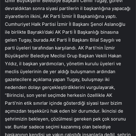
İzmir Büyükşehir Belediye Başkanı Cemil Tugay, görevi
devraldıktan sonra siyasi partilerin il başkanlığına yapacağı
ziyaretlerin ilkini, AK Parti İzmir İl Başkanlığına yaptı.
Cumhuriyet Halk Partisi İzmir İl Başkanı Şenol Aslanoğlu
ile birlikte Bayraklı’daki AK Parti İl Başkanlığı binasına
gelen Tugay, burada AK Parti İl Başkanı Bilal Saygılı ve
parti üyeleri tarafından karşılandı. AK Parti’nin İzmir
Büyükşehir Belediye Meclisi Grup Başkan Vekili Hakan
Yıldız, il başkan yardımcıları, yönetim kurulu üyeleri ve
meclis üyelerinin de yer aldığı buluşmanın ardından
gazetecilere açıklama yapan Tugay, buluşmayı iki
nedenden dolayı gerçekleştirdiklerini vurgulayarak,
“Birincisi, son yerel seçimde herkesin özellikle AK
Parti’nin etik sınırlar içinde gösterdiği siyasi tavır bizim
açımızdan teşekkürü hak eden bir durumdur. İkincisi de
şehrimizin bekleyen, çözülmesi gereken pek çok sorunu
var. Bunlar sadece seçimi kazanmış olan belediye
başkanının kendisi ve yakın çalıştığı insanlarla değil, şehrin