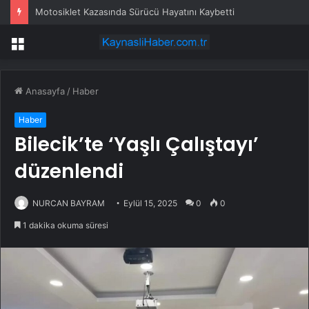
Motosiklet Kazasında Sürücü Hayatını Kaybetti
Menü
Anasayfa
/
Haber
Haber
Bilecik’te ‘Yaşlı Çalıştayı’
düzenlendi
NURCAN BAYRAM
Eylül 15, 2025
0
0
1 dakika okuma süresi