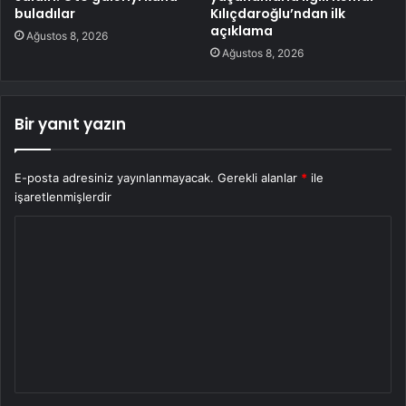
buladılar
Kılıçdaroğlu’ndan ilk
açıklama
Ağustos 8, 2026
Ağustos 8, 2026
Bir yanıt yazın
E-posta adresiniz yayınlanmayacak.
Gerekli alanlar
*
ile
işaretlenmişlerdir
Y
o
r
u
m
*