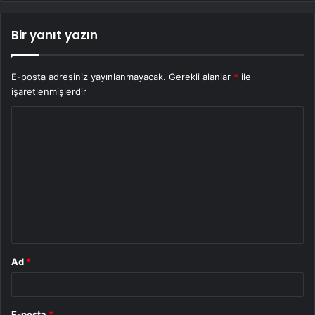
Bir yanıt yazın
E-posta adresiniz yayınlanmayacak.
Gerekli alanlar
*
ile
işaretlenmişlerdir
Y
o
r
u
m
*
Ad
*
E-posta
*