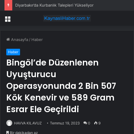
Diyarbakır’da Kurbanlık Talepleri Yükseliyor
Menü
Anasayfa
/
Haber
Haber
Bingöl’de Düzenlenen
Uyuşturucu
Operasyonunda 2 Bin 507
Kök Kenevir ve 589 Gram
Esrar Ele Geçirildi
HAVVA KILAVUZ
Temmuz 19, 2023
0
9
Bir dakikadan az