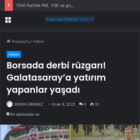
YENİ Parti’de PM, YDK ve grup başkanvekilleri belirlendi
Menü
Anasayfa
/
Haber
Haber
Borsada derbi rüzgarı!
Galatasaray’a yatırım
yapanlar yaşadı
ENGİN ÜRKMEZ
Ocak 9, 2023
0
10
Bir dakikadan az