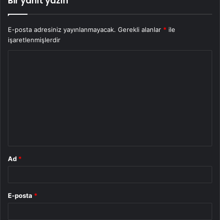
Bir yanıt yazın
E-posta adresiniz yayınlanmayacak.
Gerekli alanlar
*
ile
işaretlenmişlerdir
Y
o
r
u
m
*
Ad
*
E-posta
*