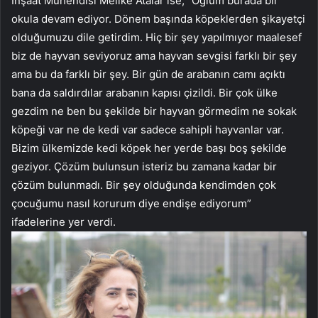
İnşaat Mühendisi Melike Atalar ise, “Oğlum burada bir
okula devam ediyor. Dönem başında köpeklerden şikayetçi
olduğumuzu dile getirdim. Hiç bir şey yapılmıyor maalesef
biz de hayvan seviyoruz ama hayvan sevgisi farklı bir şey
ama bu da farklı bir şey. Bir gün de arabanın camı açıktı
bana da saldırdılar arabanın kapısı çizildi. Bir çok ülke
gezdim ne ben bu şekilde bir hayvan görmedim ne sokak
köpeği var ne de kedi var sadece sahipli hayvanlar var.
Bizim ülkemizde kedi köpek her yerde başı boş şekilde
geziyor. Çözüm bulunsun isteriz bu zamana kadar bir
çözüm bulunmadı. Bir şey olduğunda kendimden çok
çocuğumu nasıl korurum diye endişe ediyorum”
ifadelerine yer verdi.