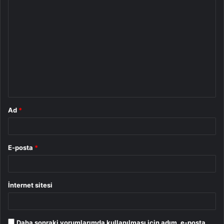
Y
o
r
u
m
*
Ad
*
E-posta
*
İnternet sitesi
Daha sonraki yorumlarımda kullanılması için adım, e-posta