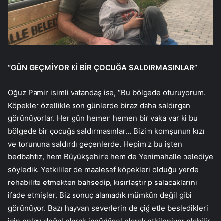
“GÜN GEÇMİYOR Kİ BİR ÇOCUĞA SALDIRMASINLAR”
Oğuz Pamir isimli vatandaş ise, “Bu bölgede oturuyorum.
Köpekler özellikle son günlerde biraz daha saldırgan
görünüyorlar. Her gün hemen hemen bir vaka var ki bu
bölgede bir çocuğa saldırmasınlar… Bizim komşunun kızı
ve torununa saldırdı geçenlerde. Hepimiz bu işten
bedbahtız, hem Büyükşehir’e hem de Yenimahalle belediye
söyledik. Yetkililer de maalesef köpekleri olduğu yerde
rehabilite etmekten bahsedip, kısırlaştırıp salacaklarını
ifade etmişler. Biz sonuç alamadık mümkün değil gibi
görünüyor. Bazı hayvan severlerin de çiğ etle besledikleri
için onları doğal olarak içgüdüsel olarak etkileniyor olabilir.