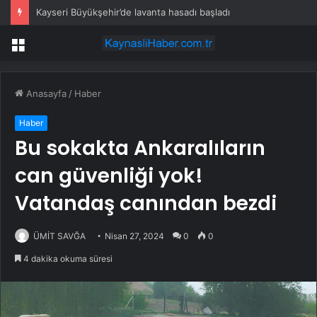
Kayseri Büyükşehir’de lavanta hasadı başladı
Menü
Anasayfa
/
Haber
Haber
Bu sokakta Ankaralıların
can güvenliği yok!
Vatandaş canından bezdi
ÜMİT SAVĞA
Nisan 27, 2024
0
0
4 dakika okuma süresi