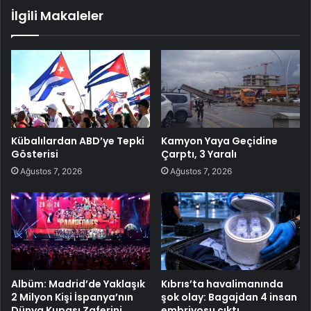
İlgili Makaleler
Kübalılardan ABD’ye Tepki
Kamyon Yaya Geçidine
Gösterisi
Çarptı, 3 Yaralı
Ağustos 7, 2026
Ağustos 7, 2026
Albüm: Madrid’de Yaklaşık
Kıbrıs’ta havalimanında
2 Milyon Kişi İspanya’nın
şok olay: Bagajdan 4 insan
Dünya Kupası Zaferini
embriyosu çıktı