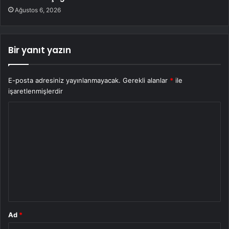
Ağustos 6, 2026
Bir yanıt yazın
E-posta adresiniz yayınlanmayacak.
Gerekli alanlar
*
ile
işaretlenmişlerdir
Y
o
r
u
m
*
Ad
*