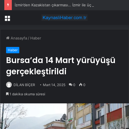
İzmir’den Kazakistan çıkarması… İzmir ile üç kent arasında ticaret ve kültür köprüsü hedefi
Menü
Anasayfa
/
Haber
Haber
Bursa’da 14 Mart yürüyüşü
gerçekleştirildi
DİLAN BİÇER
Mart 14, 2025
0
0
1 dakika okuma süresi