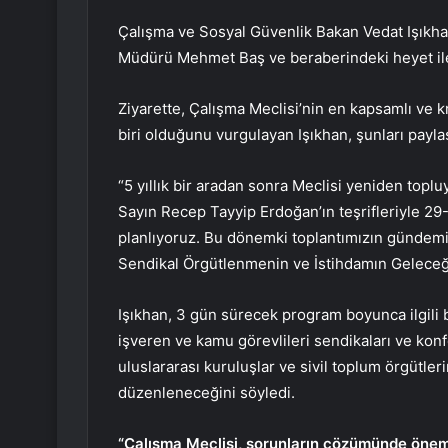
Çalışma ve Sosyal Güvenlik Bakan Vedat Işıkha
Müdürü Mehmet Baş ve beraberindeki heyet ile T
Ziyarette, Çalışma Meclisi’nin en kapsamlı ve 
biri olduğunu vurgulayan Işıkhan, şunları paylaş
“5 yıllık bir aradan sonra Meclisi yeniden top
Sayın Recep Tayyip Erdoğan’ın teşrifleriyle 29
planlıyoruz. Bu dönemki toplantımızın gündemin
Sendikal Örgütlenmenin ve İstihdamın Geleceği
Işıkhan, 3 gün sürecek program boyunca ilgili b
işveren ve kamu görevlileri sendikaları ve kon
uluslararası kuruluşlar ve sivil toplum örgütlerin
düzenleneceğini söyledi.
“Çalışma Meclisi, sorunların çözümünde önem