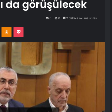
ı da görüşülecek
0
0
2 dakika okuma süresi
VKontakte
Odnoklassniki
Pocket