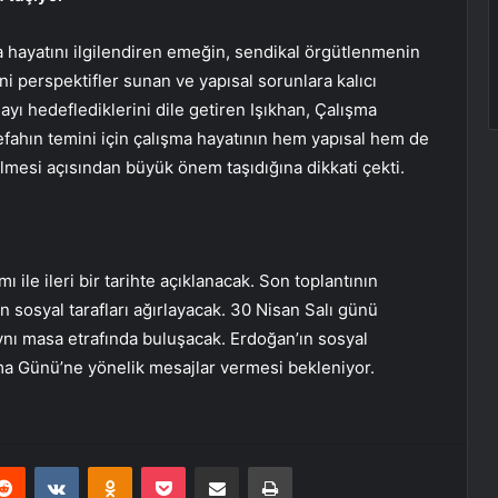
a hayatını ilgilendiren emeğin, sendikal örgütlenmenin
eni perspektifler sunan ve yapısal sorunlara kalıcı
yı hedeflediklerini dile getiren Işıkhan, Çalışma
 refahın temini için çalışma hayatının hem yapısal hem de
mesi açısından büyük önem taşıdığına dikkati çekti.
ı ile ileri bir tarihte açıklanacak. Son toplantının
osyal tarafları ağırlayacak. 30 Nisan Salı günü
ynı masa etrafında buluşacak. Erdoğan’ın sosyal
a Günü’ne yönelik mesajlar vermesi bekleniyor.
erest
Reddit
VKontakte
Odnoklassniki
Pocket
E-Posta ile paylaş
Yazdır