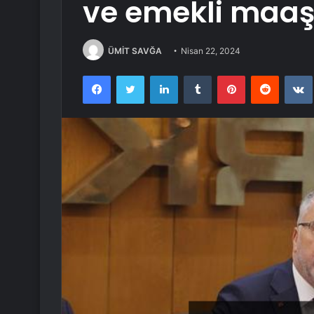
ve emekli maaş
ÜMİT SAVĞA
Nisan 22, 2024
Facebook
Twitter
LinkedIn
Tumblr
Pinterest
Reddit