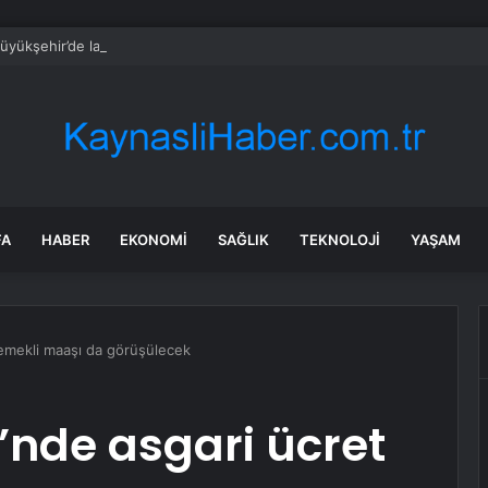
üyükşehir’de lavanta hasadı başladı
FA
HABER
EKONOMI
SAĞLIK
TEKNOLOJI
YAŞAM
 emekli maaşı da görüşülecek
’nde asgari ücret