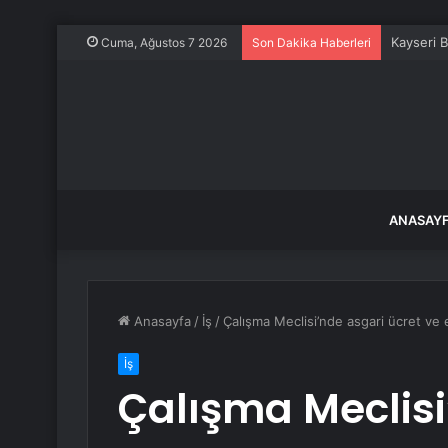
Kayseri B
Cuma, Ağustos 7 2026
Son Dakika Haberleri
ANASAY
Anasayfa
/
İş
/
Çalışma Meclisi’nde asgari ücret ve
İş
Çalışma Meclisi