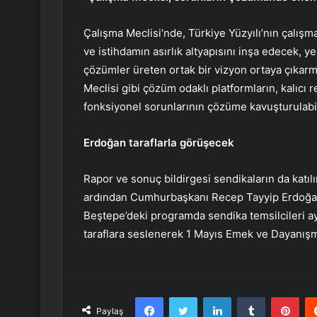
Çalışma Meclisi’nde, Türkiye Yüzyılı’nın çalışm
ve istihdamın asırlık altyapısını inşa edecek, y
çözümler üreten ortak bir vizyon ortaya çıkarma
Meclisi gibi çözüm odaklı platformların, kalıcı
fonksiyonel sorunlarının çözüme kavuşturulabil
Erdoğan taraflarla görüşecek
Rapor ve sonuç bildirgesi sendikaların da katılım
ardından Cumhurbaşkanı Recep Tayyip Erdoğan s
Beştepe’deki programda sendika temsilcileri a
taraflara seslenerek 1 Mayıs Emek ve Dayanışm
Facebook
Twitter
LinkedIn
Tumblr
Pint
Paylaş