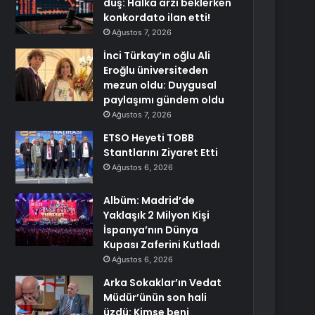
duş: Halka arzı beklerken
konkordato ilan etti!
Ağustos 7, 2026
İnci Türkay’ın oğlu Ali
Eroğlu üniversiteden
mezun oldu: Duygusal
paylaşımı gündem oldu
Ağustos 7, 2026
ETSO Heyeti TOBB
Stantlarını Ziyaret Etti
Ağustos 6, 2026
Albüm: Madrid’de
Yaklaşık 2 Milyon Kişi
İspanya’nın Dünya
Kupası Zaferini Kutladı
Ağustos 6, 2026
Arka Sokaklar’ın Vedat
Müdür’ünün son hali
üzdü: Kimse beni