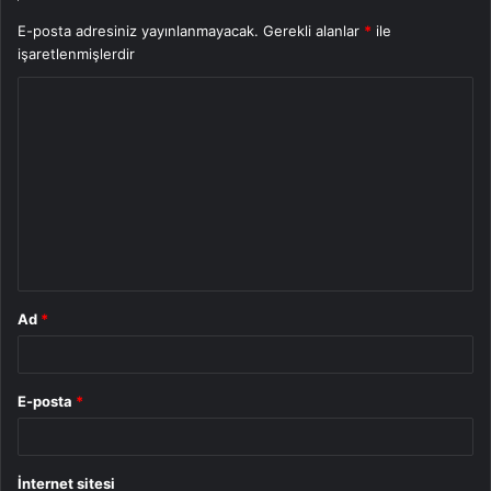
E-posta adresiniz yayınlanmayacak.
Gerekli alanlar
*
ile
işaretlenmişlerdir
Y
o
r
u
m
*
Ad
*
E-posta
*
İnternet sitesi