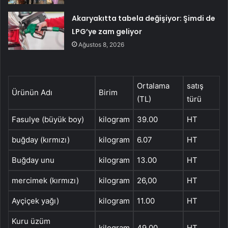
Akaryakıtta tabela değişiyor: Şimdi de
LPG’ye zam geliyor
Ağustos 8, 2026
Ortalama
satış
Ürünün Adı
Birim
(TL)
türü
Fasulye (büyük boy)
kilogram
39.00
HT
buğday (kırmızı)
kilogram
6.07
HT
Buğday unu
kilogram
13.00
HT
mercimek (kırmızı)
kilogram
26,00
HT
Ayçiçek yağı)
kilogram
11.00
HT
Kuru üzüm
kilogram
49.00
HT