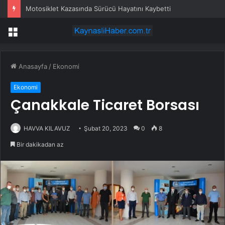
Motosiklet Kazasında Sürücü Hayatını Kaybetti
Menü
Anasayfa
/
Ekonomi
Ekonomi
Çanakkale Ticaret Borsası
HAVVA KILAVUZ
Şubat 20, 2023
0
8
Bir dakikadan az