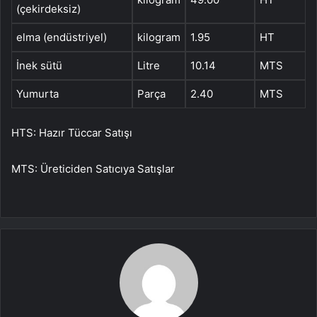
(çekirdeksiz)
elma (endüstriyel)
kilogram
1.95
HT
İnek sütü
Litre
10.14
MTS
Yumurta
Parça
2.40
MTS
HTS: Hazır Tüccar Satışı
MTS: Üreticiden Satıcıya Satışlar