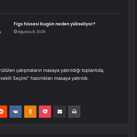
Figs hissesi bugün neden yükseliyor?
s
Ağustos 8, 2026
ülen çalışmaların masaya yatırıldığı toplantıda,
ili Seçimi” hazırlıkları masaya yatırıldı.
erest
Reddit
VKontakte
Odnoklassniki
Pocket
E-Posta ile paylaş
Yazdır