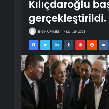
Kılıçdaroğlu ba
gerçekleştirildi.
ENGİN ÜRKMEZ
Mart 29, 2023
Facebook
Twitter
LinkedIn
Tumblr
Pinterest
Reddit