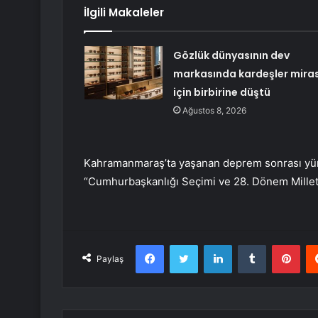
İlgili Makaleler
Gözlük dünyasının dev
markasında kardeşler mira
için birbirine düştü
Ağustos 8, 2026
Kahramanmaraş’ta yaşanan deprem sonrası yürüt
“Cumhurbaşkanlığı Seçimi ve 28. Dönem Milletvek
Facebook
Twitter
LinkedIn
Tumblr
Pint
Paylaş