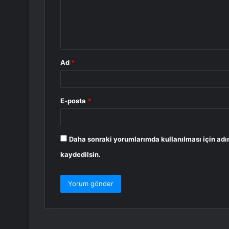
u
m
*
Ad
*
E-posta
*
Daha sonraki yorumlarımda kullanılması için adı
kaydedilsin.