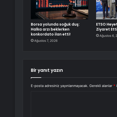
Borsa yolunda soğuk duş:
ETSO Heyet
Halka arzı beklerken
Ziyaret Ett
konkordato ilan etti!
Ağustos 6, 
Ağustos 7, 2026
Bir yanıt yazın
E-posta adresiniz yayınlanmayacak.
Gerekli alanlar
*
i
Y
o
r