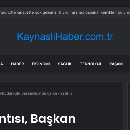
k dünyasının dev markasında kardeşler miras için birbirine düştü
FA
HABER
EKONOMI
SAĞLIK
TEKNOLOJI
YAŞAM
ılıçdaroğlu başkanlığında gerçekleştirildi.
tısı, Başkan