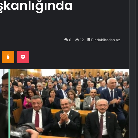
şkanlığında
0
12
Bir dakikadan az
VKontakte
Odnoklassniki
Pocket