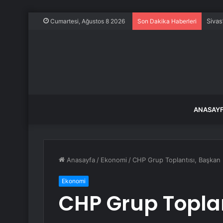
Gözlü
Cumartesi, Ağustos 8 2026
Son Dakika Haberleri
ANASAY
Anasayfa
/
Ekonomi
/
CHP Grup Toplantısı, Başkan K
Ekonomi
CHP Grup Toplan