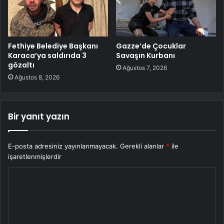
Fethiye Belediye Başkanı
Gazze’de Çocuklar
Karaca’ya saldırıda 3
Savaşın Kurbanı
gözaltı
Ağustos 7, 2026
Ağustos 8, 2026
Bir yanıt yazın
E-posta adresiniz yayınlanmayacak.
Gerekli alanlar
*
ile
işaretlenmişlerdir
Y
o
r
u