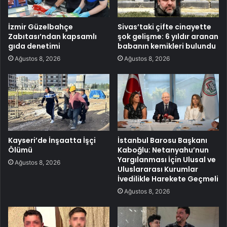
İzmir Güzelbahçe
Sivas’taki çifte cinayette
Zabıtası’ndan kapsamlı
şok gelişme: 6 yıldır aranan
gıda denetimi
babanın kemikleri bulundu
Ağustos 8, 2026
Ağustos 8, 2026
Kayseri’de İnşaatta İşçi
İstanbul Barosu Başkanı
Ölümü
Kaboğlu: Netanyahu’nun
Yargılanması İçin Ulusal ve
Ağustos 8, 2026
Uluslararası Kurumlar
İvedilikle Harekete Geçmeli
Ağustos 8, 2026