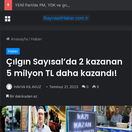
YENİ Parti’de PM, YDK ve grup başkanvekilleri belirlendi
Menü
Anasayfa
/
Haber
Haber
Çılgın Sayısal’da 2 kazanan
5 milyon TL daha kazandı!
HAVVA KILAVUZ
Temmuz 21, 2023
0
9
Bir dakikadan az