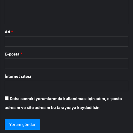
m
*
Ad
*
E-posta
*
İnternet sitesi
Daha sonraki yorumlarımda kullanılması için adım, e-posta
adresim ve site adresim bu tarayıcıya kaydedilsin.