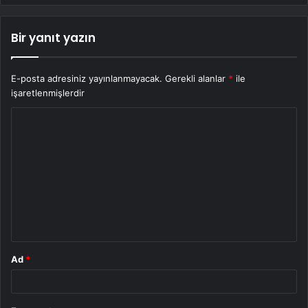
Bir yanıt yazın
E-posta adresiniz yayınlanmayacak.
Gerekli alanlar
*
ile
işaretlenmişlerdir
Y
o
r
u
m
*
Ad
*