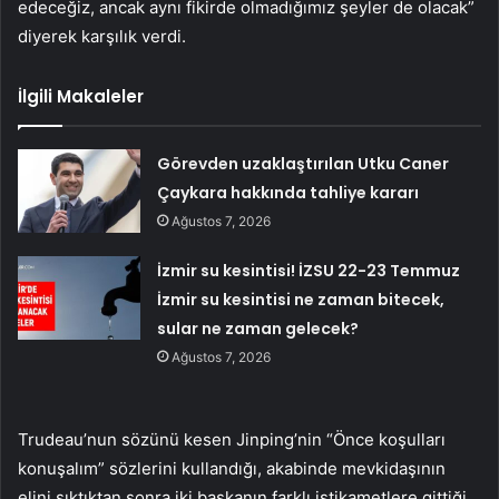
edeceğiz, ancak aynı fikirde olmadığımız şeyler de olacak”
diyerek karşılık verdi.
İlgili Makaleler
Görevden uzaklaştırılan Utku Caner
Çaykara hakkında tahliye kararı
Ağustos 7, 2026
İzmir su kesintisi! İZSU 22-23 Temmuz
İzmir su kesintisi ne zaman bitecek,
sular ne zaman gelecek?
Ağustos 7, 2026
Trudeau’nun sözünü kesen Jinping’nin “Önce koşulları
konuşalım” sözlerini kullandığı, akabinde mevkidaşının
elini sıktıktan sonra iki başkanın farklı istikametlere gittiği