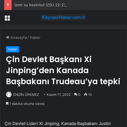
İzmir su kesintisi! İZSU 22-23 Temmuz İzmir su kesintisi ne zaman bitecek, sular ne zaman gelecek?
Menü
Anasayfa
/
Haber
Haber
Çin Devlet Başkanı Xi
Jinping’den Kanada
Başbakanı Trudeau’ya tepki
ENGİN ÜRKMEZ
Kasım 17, 2022
0
10
1 dakika okuma süresi
Çin Devlet Lideri Xi Jinping, Kanada Başbakanı Justin