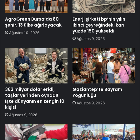
AgroGreen Bursa’da 80
Enerji şirketi bp’nin yılın
şehir, 13 ülke ağırlayacak
ikinci çeyreğindeki karı
yüzde 150 yükseldi
Ağustos 10, 2026
Ağustos 9, 2026
363 milyar dolar eridi,
Gaziantep’te Bayram
taşlar yerinden oynadı!
Yoğunluğu
İşte dünyanın en zengin 10
Ağustos 9, 2026
kişisi
Ağustos 9, 2026