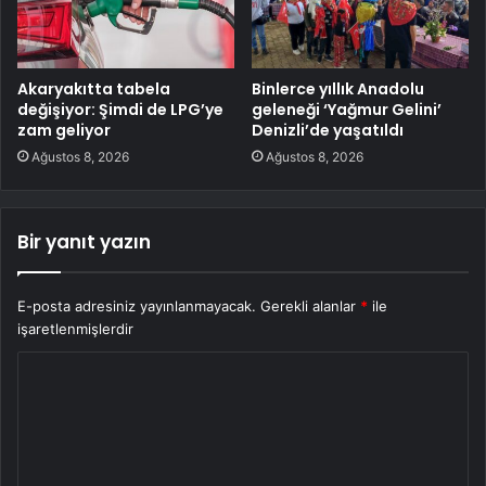
Akaryakıtta tabela
Binlerce yıllık Anadolu
değişiyor: Şimdi de LPG’ye
geleneği ‘Yağmur Gelini’
zam geliyor
Denizli’de yaşatıldı
Ağustos 8, 2026
Ağustos 8, 2026
Bir yanıt yazın
E-posta adresiniz yayınlanmayacak.
Gerekli alanlar
*
ile
işaretlenmişlerdir
Y
o
r
u