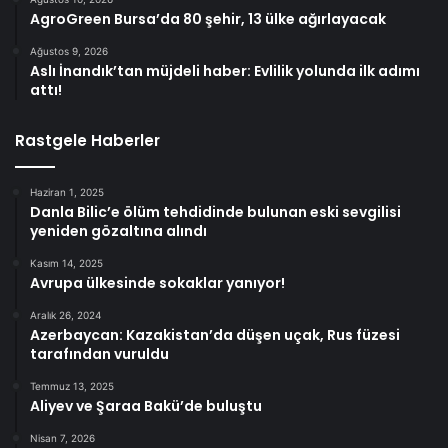
AgroGreen Bursa’da 80 şehir, 13 ülke ağırlayacak
Ağustos 9, 2026
Aslı İnandık’tan müjdeli haber: Evlilik yolunda ilk adımı
attı!
Rastgele Haberler
Haziran 1, 2025
Danla Bilic’e ölüm tehdidinde bulunan eski sevgilisi
yeniden gözaltına alındı
Kasım 14, 2025
Avrupa ülkesinde sokaklar yanıyor!
Aralık 26, 2024
Azerbaycan: Kazakistan’da düşen uçak, Rus füzesi
tarafından vuruldu
Temmuz 13, 2025
Aliyev ve Şaraa Bakü’de buluştu
Nisan 7, 2026