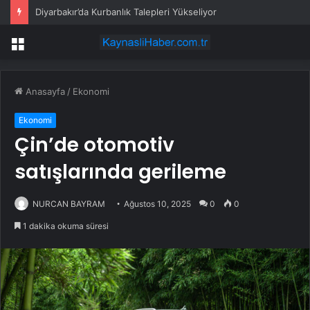
Diyarbakır’da Kurbanlık Talepleri Yükseliyor
Menü
Anasayfa
/
Ekonomi
Ekonomi
Çin’de otomotiv
satışlarında gerileme
NURCAN BAYRAM
Ağustos 10, 2025
0
0
1 dakika okuma süresi