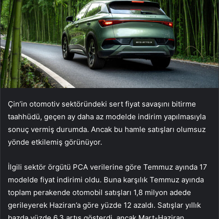
Çin’in otomotiv sektöründeki sert fiyat savaşını bitirme
taahhüdü, geçen ay daha az modelde indirim yapılmasıyla
sonuç vermiş durumda. Ancak bu hamle satışları olumsuz
yönde etkilemiş görünüyor.
İlgili sektör örgütü PCA verilerine göre Temmuz ayında 17
modelde fiyat indirimi oldu. Buna karşılık Temmuz ayında
toplam perakende otomobil satışları 1,8 milyon adede
gerileyerek Haziran’a göre yüzde 12 azaldı. Satışlar yıllık
bazda yüzde 6,3 artış gösterdi, ancak Mart-Haziran