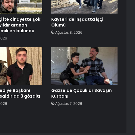
çifte cinayette şok
Kayseri’de İnşaatta İşçi
yıldır aranan
Ölümü
mikleri bulundu
Ağustos 8, 2026
2026
lediye Başkanı
Gazze’de Çocuklar Savaşın
saldırıda 3 gözaltı
Kurbanı
2026
Ağustos 7, 2026