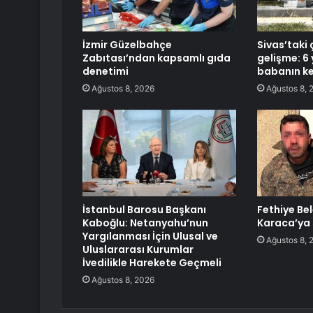
İzmir Güzelbahçe
Sivas’taki 
Zabıtası’ndan kapsamlı gıda
gelişme: 6 
denetimi
babanın ke
Ağustos 8, 2026
Ağustos 8, 
İstanbul Barosu Başkanı
Fethiye Be
Kaboğlu: Netanyahu’nun
Karaca’ya 
Yargılanması İçin Ulusal ve
Ağustos 8, 
Uluslararası Kurumlar
İvedilikle Harekete Geçmeli
Ağustos 8, 2026