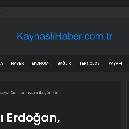
Parti’de PM, YDK ve grup başkanvekilleri belirlendi
FA
HABER
EKONOMI
SAĞLIK
TEKNOLOJI
YAŞAM
ezya Cumhurbaşkanı ile görüştü
 Erdoğan,