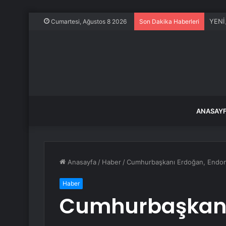
YENİ 
Cumartesi, Ağustos 8 2026
Son Dakika Haberleri
ANASAY
Anasayfa
/
Haber
/
Cumhurbaşkanı Erdoğan, Endon
Haber
Cumhurbaşkanı