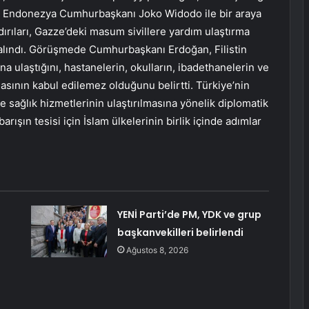
d’da Endonezya Cumhurbaşkanı Joko Widodo ile bir araya
dırıları, Gazze’deki masum sivillere yardım ulaştırma
e alındı. Görüşmede Cumhurbaşkanı Erdoğan, Filistin
na ulaştığını, hastanelerin, okulların, ibadethanelerin ve
masının kabul edilemez olduğunu belirtti. Türkiye’nin
 sağlık hizmetlerinin ulaştırılmasına yönelik diplomatik
rışın tesisi için İslam ülkelerinin birlik içinde adımlar
YENİ Parti’de PM, YDK ve grup
başkanvekilleri belirlendi
Ağustos 8, 2026