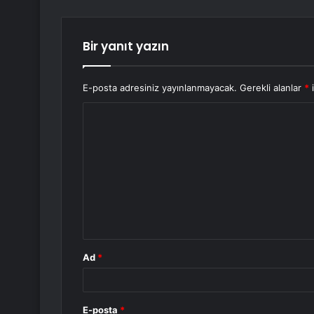
Bir yanıt yazın
E-posta adresiniz yayınlanmayacak.
Gerekli alanlar
*
i
Y
o
r
u
m
*
Ad
*
E-posta
*