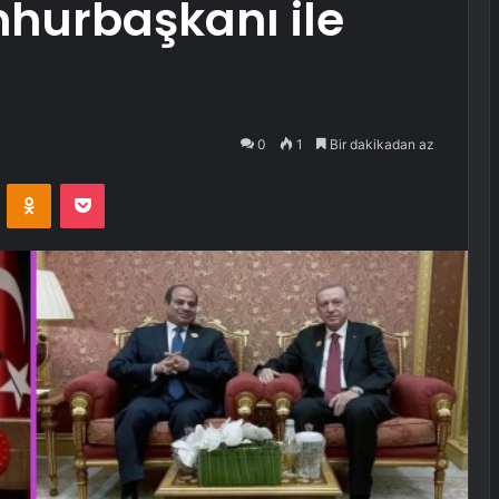
hurbaşkanı ile
0
1
Bir dakikadan az
VKontakte
Odnoklassniki
Pocket