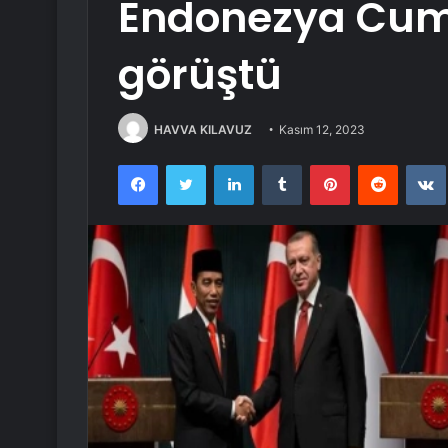
Endonezya Cum
görüştü
HAVVA KILAVUZ
Kasım 12, 2023
Facebook
Twitter
LinkedIn
Tumblr
Pinterest
Reddit