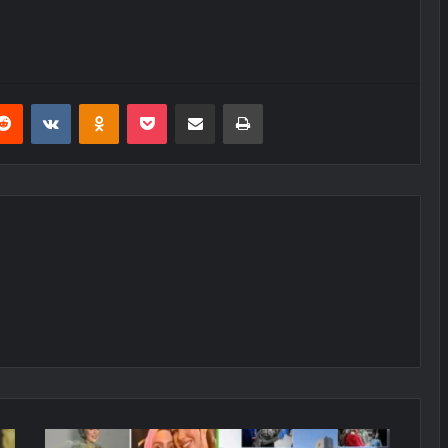
erest
Reddit
VKontakte
Odnoklassniki
Pocket
E-Posta ile paylaş
Yazdır