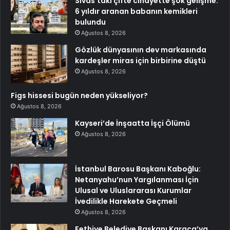
Sivas’taki çifte cinayette şok gelişme:
6 yıldır aranan babanın kemikleri
bulundu
Ağustos 8, 2026
Gözlük dünyasının dev markasında
kardeşler miras için birbirine düştü
Ağustos 8, 2026
Figs hissesi bugün neden yükseliyor?
Ağustos 8, 2026
Kayseri’de İnşaatta İşçi Ölümü
Ağustos 8, 2026
İstanbul Barosu Başkanı Kaboğlu:
Netanyahu’nun Yargılanması İçin
Ulusal ve Uluslararası Kurumlar
İvedilikle Harekete Geçmeli
Ağustos 8, 2026
Fethiye Belediye Başkanı Karaca’ya