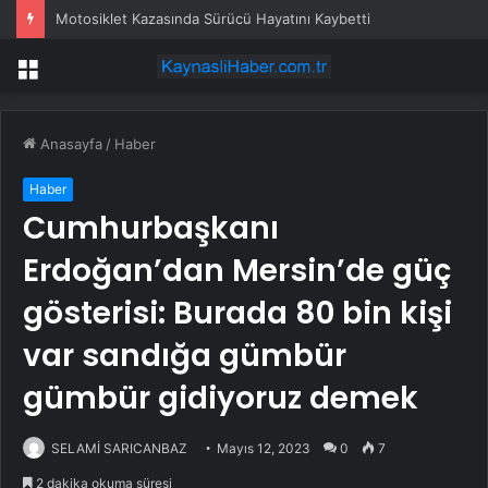
Motosiklet Kazasında Sürücü Hayatını Kaybetti
Menü
Anasayfa
/
Haber
Haber
Cumhurbaşkanı
Erdoğan’dan Mersin’de güç
gösterisi: Burada 80 bin kişi
var sandığa gümbür
gümbür gidiyoruz demek
SELAMİ SARICANBAZ
Mayıs 12, 2023
0
7
2 dakika okuma süresi