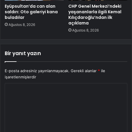
Eyüpsultan’da can alan
CHP Genel Merkezi’ndeki
saldırı: Oto galeriyi kana
yaşananlarla ilgili Kemal
buladılar
Kılıçdaroğlu’ndan ilk
açıklama
Ağustos 8, 2026
Ağustos 8, 2026
Bir yanıt yazın
E-posta adresiniz yayınlanmayacak.
Gerekli alanlar
*
ile
işaretlenmişlerdir
Y
o
r
u
m
*