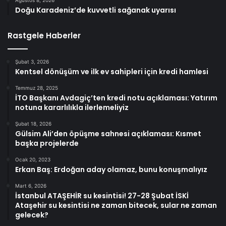
Ağustos 8, 2026
Doğu Karadeniz’de kuvvetli sağanak uyarısı
Rastgele Haberler
Şubat 3, 2026
Kentsel dönüşüm ve ilk ev sahipleri için kredi hamlesi
Temmuz 28, 2025
İTO Başkanı Avdagiç’ten kredi notu açıklaması: Yatırım
notuna kararlılıkla ilerlemeliyiz
Şubat 18, 2026
Gülsim Ali’den öpüşme sahnesi açıklaması: Kısmet
başka projelerde
Ocak 20, 2023
Erkan Baş: Erdoğan aday olamaz, bunu konuşmalıyız
Mart 6, 2026
İstanbul ATAŞEHİR su kesintisi! 27-28 Şubat İSKİ
Ataşehir su kesintisi ne zaman bitecek, sular ne zaman
gelecek?