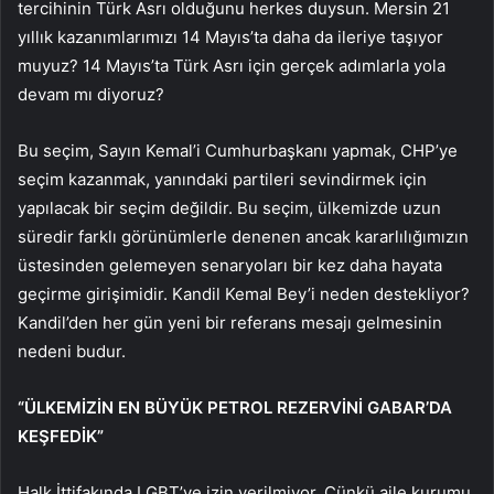
tercihinin Türk Asrı olduğunu herkes duysun. Mersin 21
yıllık kazanımlarımızı 14 Mayıs’ta daha da ileriye taşıyor
muyuz? 14 Mayıs’ta Türk Asrı için gerçek adımlarla yola
devam mı diyoruz?
Bu seçim, Sayın Kemal’i Cumhurbaşkanı yapmak, CHP’ye
seçim kazanmak, yanındaki partileri sevindirmek için
yapılacak bir seçim değildir. Bu seçim, ülkemizde uzun
süredir farklı görünümlerle denenen ancak kararlılığımızın
üstesinden gelemeyen senaryoları bir kez daha hayata
geçirme girişimidir. Kandil Kemal Bey’i neden destekliyor?
Kandil’den her gün yeni bir referans mesajı gelmesinin
nedeni budur.
“ÜLKEMİZİN EN BÜYÜK PETROL REZERVİNİ GABAR’DA
KEŞFEDİK”
Halk İttifakında LGBT’ye izin verilmiyor. Çünkü aile kurumu