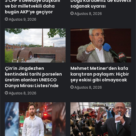
3 CHP’li belediye başkanı
Doğu Karadeniz’de kuvvetli
ve bir milletvekili daha
sağanak uyarısı
bugün AKP’ye geçiyor
Ağustos 8, 2026
Ağustos 9, 2026
Çin’in Jingdezhen
Mehmet Metiner’den kafa
kentindeki tarihi porselen
karıştıran paylaşım: Hiçbir
üretim alanları UNESCO
şey eskisi gibi olmayacak
Dünya Mirası Listesi’nde
Ağustos 8, 2026
Ağustos 8, 2026