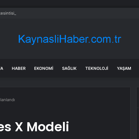
 kesintisi! İZSU 22-23 Temmuz İzmir su kesintisi ne zaman bitecek, sula
FA
HABER
EKONOMI
SAĞLIK
TEKNOLOJI
YAŞAM
lanlandı
ies X Modeli