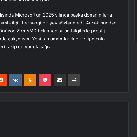
şında Microsoft’un 2025 yılında başka donanımlarla
nımla ilgili herhangi bir şey söylenmedi. Ancak bundan
nüyor. Zira AMD hakkında sızan bilgilerle prestij
nde çalışmıyor. Yani tamamen farklı bir ekipmanla
i takip ediyor olacağız.
erest
Reddit
VKontakte
Odnoklassniki
Pocket
E-Posta ile paylaş
Yazdır