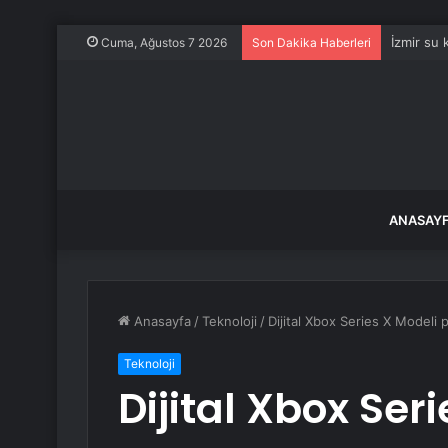
İzmir su
Cuma, Ağustos 7 2026
Son Dakika Haberleri
ANASAY
Anasayfa
/
Teknoloji
/
Dijital Xbox Series X Modeli p
Teknoloji
Dijital Xbox Ser