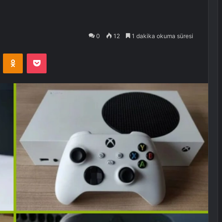
0
12
1 dakika okuma süresi
VKontakte
Odnoklassniki
Pocket