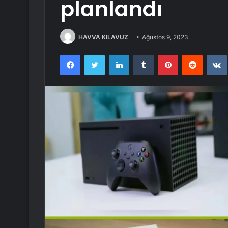
planlandı
HAVVA KILAVUZ
Ağustos 9, 2023
Facebook
Twitter
LinkedIn
Tumblr
Pinterest
Reddit