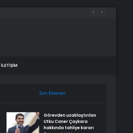
r ne zaman gelecek?
İLETIŞIM
Son Eklenen
Görevden uzaklaştırılan
Utku Caner Çaykara
hakkında tahliye kararı