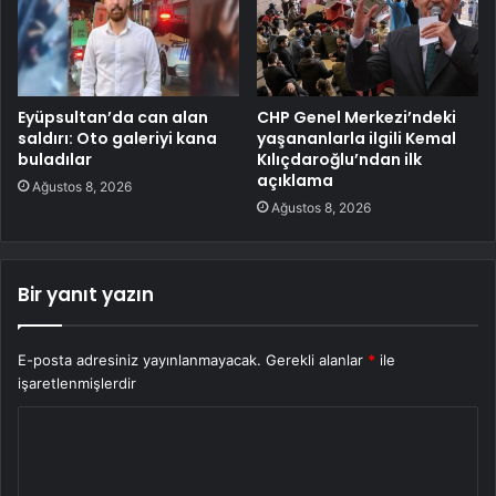
Eyüpsultan’da can alan
CHP Genel Merkezi’ndeki
saldırı: Oto galeriyi kana
yaşananlarla ilgili Kemal
buladılar
Kılıçdaroğlu’ndan ilk
açıklama
Ağustos 8, 2026
Ağustos 8, 2026
Bir yanıt yazın
E-posta adresiniz yayınlanmayacak.
Gerekli alanlar
*
ile
işaretlenmişlerdir
Y
o
r