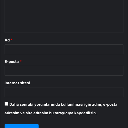
u
m
*
Ad
*
E-posta
*
İnternet sitesi
Daha sonraki yorumlarımda kullanılması için adım, e-posta
adresim ve site adresim bu tarayıcıya kaydedilsin.