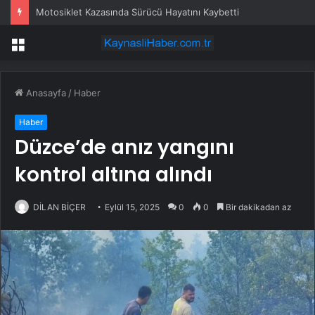
Motosiklet Kazasında Sürücü Hayatını Kaybetti
Menü
Anasayfa
/
Haber
Haber
Düzce’de anız yangını
kontrol altına alındı
DİLAN BİÇER
Eylül 15, 2025
0
0
Bir dakikadan az