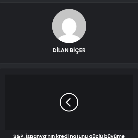
DİLAN BİÇER
S&P, İspanya’nın kredi notunu güçlü büyüme