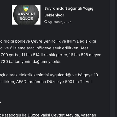
Bayramda Sağanak Yağış
Bekleniyor
Ağustos 6, 2026
ldiği bölgeye Çevre Şehircilik ve İklim Değişikliği
acı ve 6 izleme aracı bölgeye sevk edilirken, Afet
 700 çorba, 11 bin 814 ikramlık gereç, 16 bin 528 meyve
730 battaniyenin dağıtımı yapıldı.
̧lı olarak elektrik kesintisi uygulandığı ve bölgeye 10
irtilirken, AFAD tarafından Düzce’ye 500 bin TL Acil
A
 Kasapoglu ile Düzce Valisi Cevdet Atay da, yaşanan