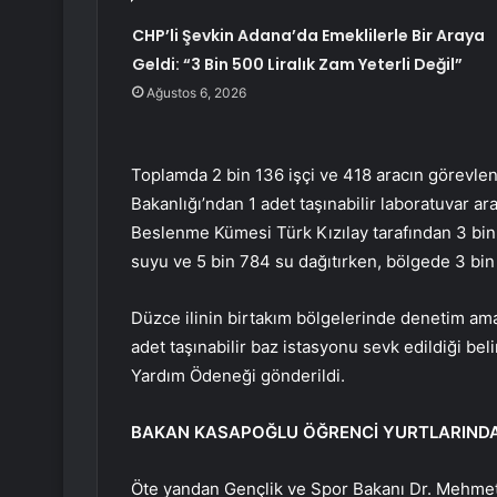
CHP’li Şevkin Adana’da Emeklilerle Bir Araya
Geldi: “3 Bin 500 Liralık Zam Yeterli Değil”
Ağustos 6, 2026
Toplamda 2 bin 136 işçi ve 418 aracın görevlendiri
Bakanlığı’ndan 1 adet taşınabilir laboratuvar ar
Beslenme Kümesi Türk Kızılay tarafından 3 bin
suyu ve 5 bin 784 su dağıtırken, bölgede 3 bin 
Düzce ilinin birtakım bölgelerinde denetim amac
adet taşınabilir baz istasyonu sevk edildiği bel
Yardım Ödeneği gönderildi.
BAKAN KASAPOĞLU ÖĞRENCİ YURTLARIND
Öte yandan Gençlik ve Spor Bakanı Dr. Mehmet