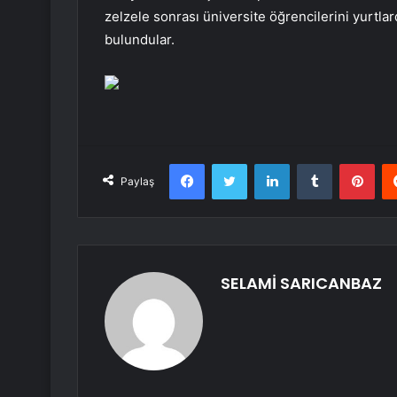
zelzele sonrası üniversite öğrencilerini yurtla
bulundular.
Facebook
Twitter
LinkedIn
Tumblr
Pint
Paylaş
SELAMİ SARICANBAZ