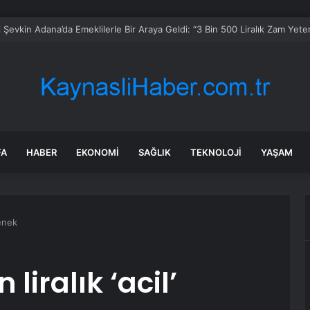
mda Sağanak Yağış Bekleniyor
FA
HABER
EKONOMI
SAĞLIK
TEKNOLOJI
YAŞAM
denek
liralık ‘acil’