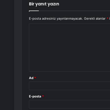
Bir yanıt yazın
E-posta adresiniz yayınlanmayacak.
Gerekli alanlar
*
i
Y
o
r
u
m
*
Ad
*
E-posta
*