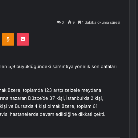
0
9
1 dakika okuma süresi
VKontakte
Odnoklassniki
Pocket
n 5,9 büyüklüğündeki sarsıntıya yönelik son dataları
olmak üzere, toplamda 123 artçı zelzele meydana
na nazaran Düzce’de 37 kişi, İstanbul’da 2 kişi,
 kişi ve Bursa’da 4 kişi olmak üzere, toplam 61
avisi hastanelerde devam edildiğine dikkati çekti.