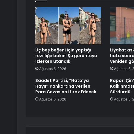
Üç beş beğeni için yaptığı
Liyakat ask
rezilliğe bakın! Şu görüntüyü
hata sonra
izlerken utandık
yeniden gö
Ağustos 6, 2026
Ağustos 6, 
Saadet Partisi, “Nato’ya
Rapor: Çin’
Hayır” Pankartına Verilen
Kalkınması
Para Cezasına İtiraz Edecek
Sürdürdü
Ağustos 5, 2026
Ağustos 5, 