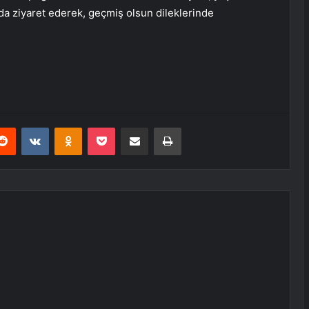
rda ziyaret ederek, geçmiş olsun dileklerinde
erest
Reddit
VKontakte
Odnoklassniki
Pocket
E-Posta ile paylaş
Yazdır