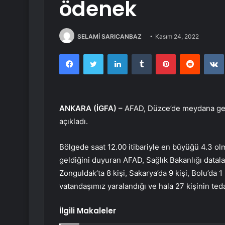
ödenek
SELAMİ SARICANBAZ
Kasım 24, 2022
Facebook
Twitter
LinkedIn
Tumblr
Pinterest
Reddit
ANKARA (İGFA) –
AFAD, Düzce’de meydana gele
açıkladı.
Bölgede saat 12.00 itibariyle en büyüğü 4.3 
geldiğini duyuran AFAD, Sağlık Bakanlığı dataları
Zonguldak’ta 8 kişi, Sakarya’da 9 kişi, Bolu’da 1
vatandaşımız yaralandığı ve hala 27 kişinin ted
İlgili Makaleler