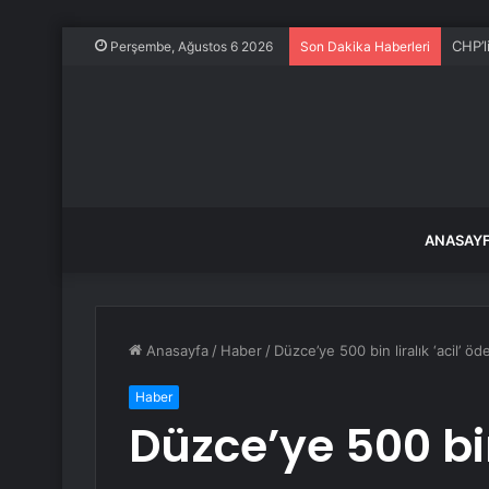
Bayra
Perşembe, Ağustos 6 2026
Son Dakika Haberleri
ANASAY
Anasayfa
/
Haber
/
Düzce’ye 500 bin liralık ‘acil’ ö
Haber
Düzce’ye 500 bin 