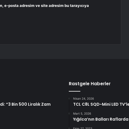
m, e-posta adresim ve site adresim bu tarayıcıya
Rastgele Haberler
Nisan 24, 2026
i: “3 Bin 500 Liralık Zam
TCL C8L SQD-Mini LED TV’ler
Mart 5, 2026
Yığılca’nın Balları Raflarda
Ekim 27, 2023