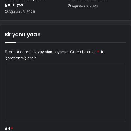
gelmiyor
Ağustos 6, 2026
Ağustos 6, 2026
Bir yanıt yazın
E-posta adresiniz yayınlanmayacak.
Gerekli alanlar
*
ile
işaretlenmişlerdir
Y
o
r
u
m
*
Ad
*