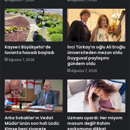
Kayseri Büyükşehir’de
İnci Türkay’ın oğlu Ali Eroğlu
lavanta hasadı başladı
üniversiteden mezun oldu:
Duygusal paylaşımı
Ağustos 7, 2026
gündem oldu
Ağustos 7, 2026
Arka Sokaklar’ın Vedat
Uzmanı uyardı: Her miyom
Müdür’ünün son hali üzdü:
masum değil! Rahim
Kimse beni ziyarete
sarkomuna dikkat