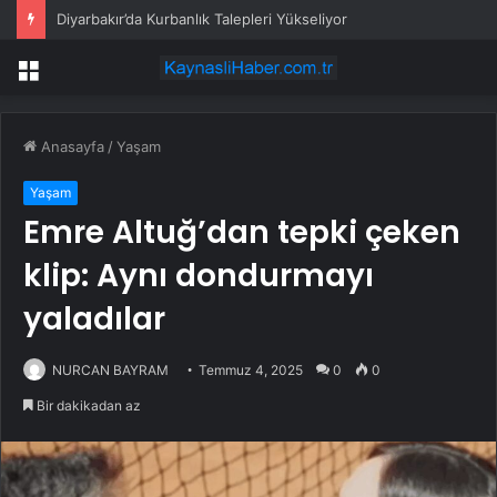
Diyarbakır’da Kurbanlık Talepleri Yükseliyor
Menü
Anasayfa
/
Yaşam
Yaşam
Emre Altuğ’dan tepki çeken
klip: Aynı dondurmayı
yaladılar
NURCAN BAYRAM
Temmuz 4, 2025
0
0
Bir dakikadan az