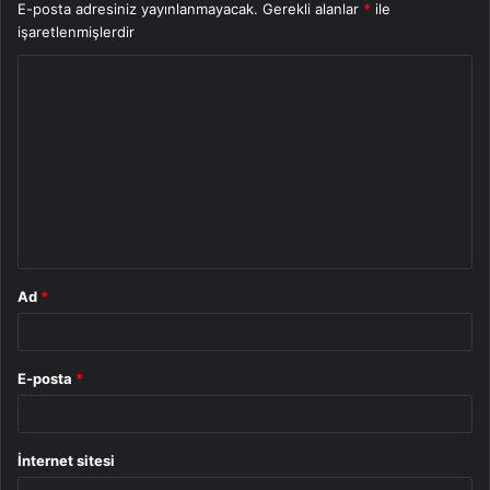
E-posta adresiniz yayınlanmayacak.
Gerekli alanlar
*
ile
işaretlenmişlerdir
Y
o
r
u
m
*
Ad
*
E-posta
*
İnternet sitesi