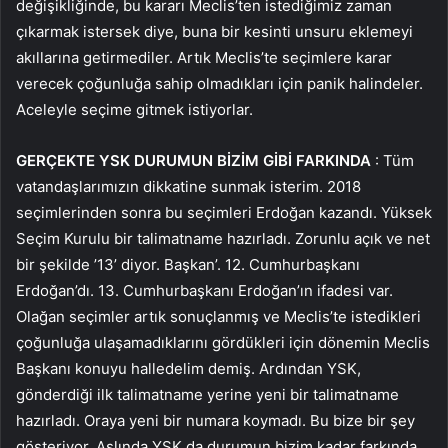
değişikliğinde, bu kararı Meclis’ten istediğimiz zaman
çıkarmak istersek diye, buna bir kesinti unsuru eklemeyi
akıllarına getirmediler. Artık Meclis’te seçimlere karar
verecek çoğunluğa sahip olmadıkları için panik halindeler.
Aceleyle seçime gitmek istiyorlar.
GERÇEKTE YSK DURUMUN BİZİM GİBİ FARKINDA
: Tüm
vatandaşlarımızın dikkatine sunmak isterim. 2018
seçimlerinden sonra bu seçimleri Erdoğan kazandı. Yüksek
Seçim Kurulu bir talimatname hazırladı. Zorunlu açık ve net
bir şekilde ’13’ diyor. Başkan’. 12. Cumhurbaşkanı
Erdoğan’dı. 13. Cumhurbaşkanı Erdoğan’ın ifadesi var.
Olağan seçimler artık sonuçlanmış ve Meclis’te istedikleri
çoğunluğa ulaşamadıklarını gördükleri için dönemin Meclis
Başkanı konuyu halledelim demiş. Ardından YSK,
gönderdiği ilk talimatname yerine yeni bir talimatname
hazırladı. Oraya yeni bir numara koymadı. Bu bize bir şey
gösteriyor. Aslında YSK da durumun bizim kadar farkında.