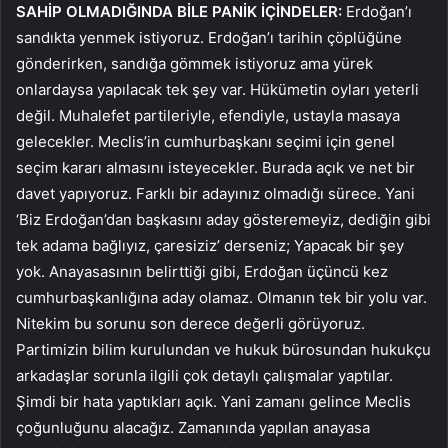
SAHİP OLMADIĞINDA BİLE PANİK İÇİNDELER:
Erdoğan’ı
sandıkta yenmek istiyoruz. Erdoğan’ı tarihin çöplüğüne
gönderirken, sandığa gömmek istiyoruz ama yürek
onlardaysa yapılacak tek şey var. Hükümetin oyları yeterli
değil. Muhalefet partileriyle, efendiyle, ustayla masaya
gelecekler. Meclis’in cumhurbaşkanı seçimi için genel
seçim kararı almasını isteyecekler. Burada açık ve net bir
davet yapıyoruz. Farklı bir adayınız olmadığı sürece. Yani
‘Biz Erdoğan’dan başkasını aday gösteremeyiz, dediğin gibi
tek adama bağlıyız, çaresiziz’ derseniz; Yapacak bir şey
yok. Anayasasının belirttiği gibi, Erdoğan üçüncü kez
cumhurbaşkanlığına aday olamaz. Olmanın tek bir yolu var.
Nitekim bu sorunu son derece değerli görüyoruz.
Partimizin bilim kurulundan ve hukuk bürosundan hukukçu
arkadaşlar sorunla ilgili çok detaylı çalışmalar yaptılar.
Şimdi bir hata yaptıkları açık. Yani zamanı gelince Meclis
çoğunluğunu alacağız. Zamanında yapılan anayasa