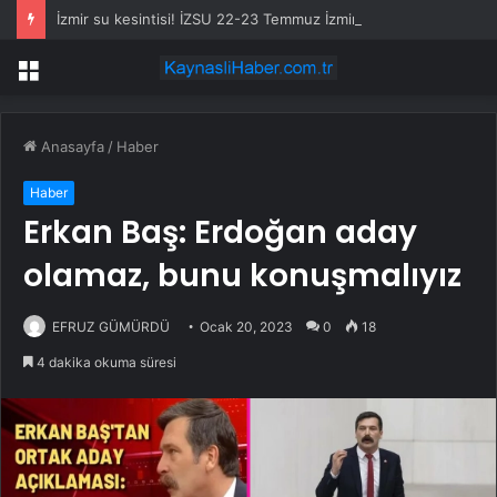
İzmir su kesintisi! İZSU 22-23 Temmuz İzmir su kesintisi ne zaman bitecek, sular ne zaman gelecek?
Menü
Anasayfa
/
Haber
Haber
Erkan Baş: Erdoğan aday
olamaz, bunu konuşmalıyız
EFRUZ GÜMÜRDÜ
Ocak 20, 2023
0
18
4 dakika okuma süresi