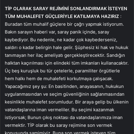
TİP OLARAK SARAY REJİMİNİ SONLANDIRMAK İSTEYEN
TÜM MUHALEFET GÜÇLERİYLE KATILMAYA HAZIRIZ
:
Buradan tüm muhalif güçlere bir çağrı yapmak istiyorum.
Bakın sarayın haberi var, saray panik içinde, saray
kaybediyor. Bu nedenle, ne kadar çok kaybederseniz,
saldırı o kadar belirgin hale gelir. Şüphesiz ki hak ve hukuk
tanımayan her ilaç ameliyatı gerçekleştirecektir. Sandığın
halktan kaçırılması için elindeki tüm imkanları kullanacaktır.
Üç beş kuruşluk bu tür çetelerle, paramiliter örgütlerle
hem halkı hem de muhalefeti korkutmaya çalışacak.
Yapacağımız şey şu: En basitinden, anayasanın, hukukun
uygulanmasından ve seçim güvenliğinin sağlanmasından
kesinlikle muhalefet sorumludur. Bir araya gelip bu ülkenin
vatandaşlarına iman vermeliler. Bu seçimi kazanmak
istiyorsak; Bunun çıkış noktası da vatandaşlarımıza iman
vermektir. TİP olarak bu saray rejimine son vermek
konusunda samimiyiz. Buna son vermek isteyen tüm