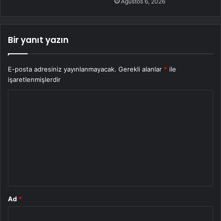
Ağustos 6, 2026
Bir yanıt yazın
E-posta adresiniz yayınlanmayacak.
Gerekli alanlar
*
ile
işaretlenmişlerdir
Y
o
r
u
m
*
Ad
*