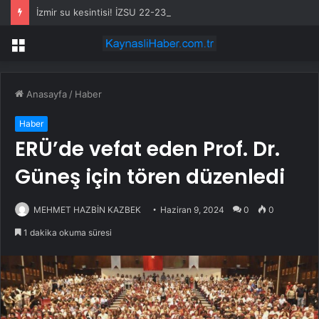
İzmir su kesintisi! İZSU 22-23 Temmuz İzmir su kesintisi ne zaman bitecek, sular ne zaman gelecek?
Menü
Anasayfa
/
Haber
Haber
ERÜ’de vefat eden Prof. Dr.
Güneş için tören düzenledi
MEHMET HAZBİN KAZBEK
Haziran 9, 2024
0
0
1 dakika okuma süresi