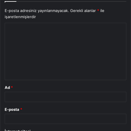
E-posta adresiniz yayınlanmayacak.
Gerekli alanlar
*
ile
işaretlenmişlerdir
Y
o
r
u
m
*
Ad
*
E-posta
*