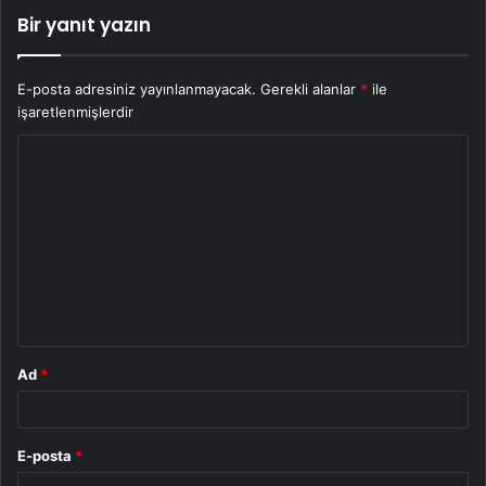
Bir yanıt yazın
E-posta adresiniz yayınlanmayacak.
Gerekli alanlar
*
ile
işaretlenmişlerdir
Y
o
r
u
m
*
Ad
*
E-posta
*