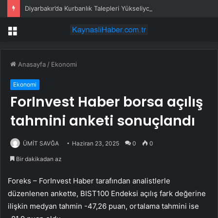
Diyarbakır’da Kurbanlık Talepleri Yükseliyor
Menü
Anasayfa
/
Ekonomi
Ekonomi
ForInvest Haber borsa açılış
tahmini anketi sonuçlandı
ÜMİT SAVĞA
Haziran 23, 2025
0
0
Bir dakikadan az
Foreks – ForInvest Haber tarafından analistlerle
düzenlenen ankette, BIST100 Endeksi açılış fark değerine
ilişkin medyan tahmin -47,26 puan, ortalama tahmini ise