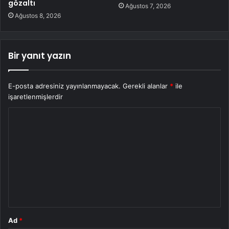
gözaltı
Ağustos 7, 2026
Ağustos 8, 2026
Bir yanıt yazın
E-posta adresiniz yayınlanmayacak.
Gerekli alanlar
*
ile
işaretlenmişlerdir
Y
o
r
u
m
*
Ad
*