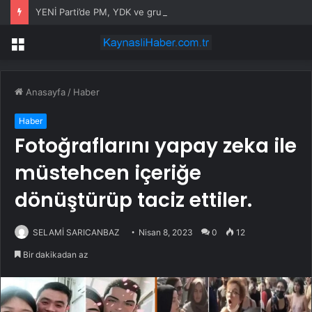
YENİ Parti’de PM, YDK ve grup başkanvekilleri belirlendi
Menü
Anasayfa
/
Haber
Haber
Fotoğraflarını yapay zeka ile
müstehcen içeriğe
dönüştürüp taciz ettiler.
SELAMİ SARICANBAZ
Nisan 8, 2023
0
12
Bir dakikadan az