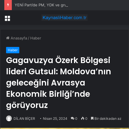
YENİ Parti’de PM, YDK ve grup başkanvekilleri belirlendi
Menü
Anasayfa
/
Haber
Haber
Gagavuzya Özerk Bölgesi
lideri Gutsul: Moldova’nın
geleceğini Avrasya
Ekonomik Birliği’nde
görüyoruz
DİLAN BİÇER
Nisan 25, 2024
0
0
Bir dakikadan az