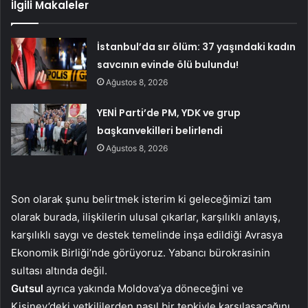
İlgili Makaleler
İstanbul’da sır ölüm: 37 yaşındaki kadın
savcının evinde ölü bulundu!
Ağustos 8, 2026
YENİ Parti’de PM, YDK ve grup
başkanvekilleri belirlendi
Ağustos 8, 2026
Son olarak şunu belirtmek isterim ki geleceğimizi tam
olarak burada, ilişkilerin ulusal çıkarlar, karşılıklı anlayış,
karşılıklı saygı ve destek temelinde inşa edildiği Avrasya
Ekonomik Birliği’nde görüyoruz. Yabancı bürokrasinin
sultası altında değil.
Gutsul
ayrıca yakında Moldova’ya döneceğini ve
Kişinev’deki yetkililerden nasıl bir tepkiyle karşılaşacağını