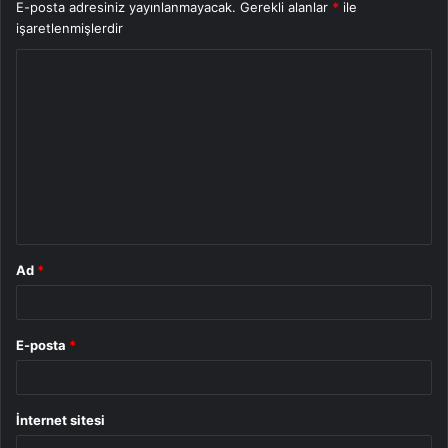
E-posta adresiniz yayınlanmayacak.
Gerekli alanlar
*
ile
işaretlenmişlerdir
Y
o
r
u
m
*
Ad
*
E-posta
*
İnternet sitesi