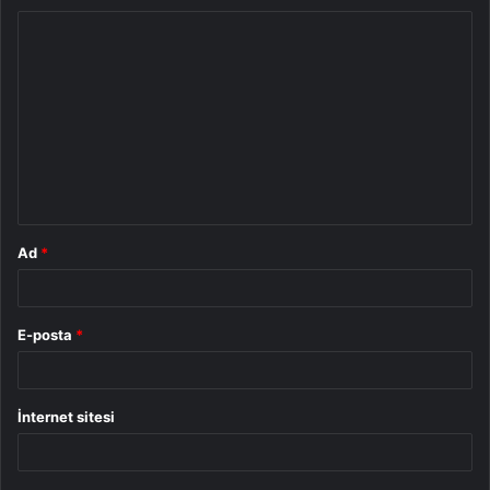
Y
o
r
u
m
*
Ad
*
E-posta
*
İnternet sitesi