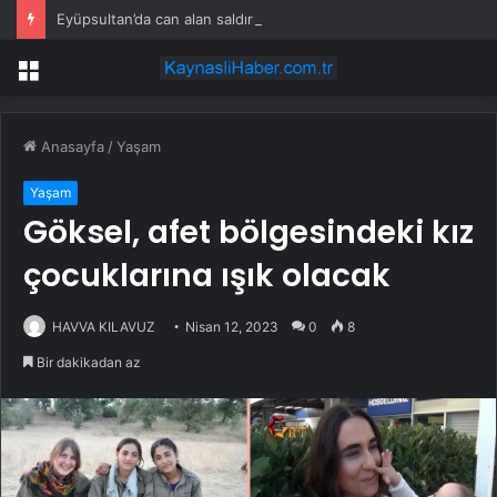
Eyüpsultan’da can alan saldırı: Oto galeriyi kana buladılar
Menü
Anasayfa
/
Yaşam
Yaşam
Göksel, afet bölgesindeki kız
çocuklarına ışık olacak
HAVVA KILAVUZ
Nisan 12, 2023
0
8
Bir dakikadan az