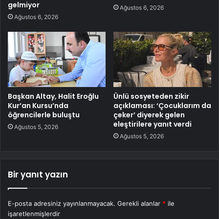
gelmiyor
Ağustos 6, 2026
Ağustos 6, 2026
Başkan Altay, Halit Eroğlu
Ünlü sosyeteden zikir
Kur’an Kursu’nda
açıklaması: ‘Çocuklarım da
öğrencilerle buluştu
çeker’ diyerek gelen
eleştirilere yanıt verdi
Ağustos 5, 2026
Ağustos 5, 2026
Bir yanıt yazın
E-posta adresiniz yayınlanmayacak.
Gerekli alanlar
*
ile
işaretlenmişlerdir