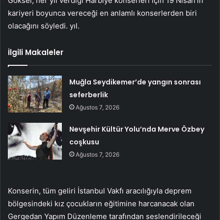
Göksel, her yıl verdiği Harbiye konserleri için 19 Nisan’ın
kariyeri boyunca vereceği en anlamlı konserlerden biri
olacağını söyledi. yıl.
İlgili Makaleler
Muğla Seydikemer’de yangın sonrası
seferberlik
Ağustos 7, 2026
Nevşehir Kültür Yolu’nda Merve Özbey
coşkusu
Ağustos 7, 2026
Konserin, tüm geliri İstanbul Vakfı aracılığıyla deprem
bölgesindeki kız çocukların eğitimine harcanacak olan
Gergedan Yapım Düzenleme tarafından seslendirileceği