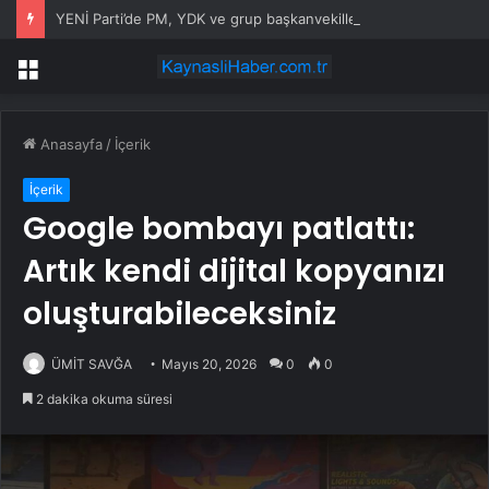
YENİ Parti’de PM, YDK ve grup başkanvekilleri belirlendi
Menü
Anasayfa
/
İçerik
İçerik
Google bombayı patlattı:
Artık kendi dijital kopyanızı
oluşturabileceksiniz
ÜMİT SAVĞA
Mayıs 20, 2026
0
0
2 dakika okuma süresi