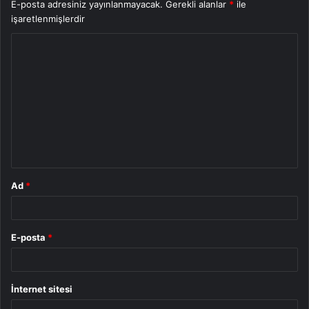
E-posta adresiniz yayınlanmayacak.
Gerekli alanlar
*
ile
işaretlenmişlerdir
Y
o
r
u
m
*
Ad
*
E-posta
*
İnternet sitesi