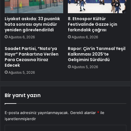
Liyakat askıda: 33 puanlık
8. Etnospor Kültür
hata sonrası aynı müdür
Festivalinde Gazze için
yeniden görevlendirildi
farkındalık çağrısı
Ağustos 6, 2026
Ağustos 6, 2026
Saadet Partisi, “Nato’ya
Rapor: Çin’in Tarımsal Yeşil
Hayır” Pankartına Verilen
Kalkınması 2025’te
Para Cezasına İtiraz
Gelişimini Sürdürdü
Edecek
Ağustos 5, 2026
Ağustos 5, 2026
Bir yanıt yazın
E-posta adresiniz yayınlanmayacak.
Gerekli alanlar
*
ile
işaretlenmişlerdir
Y