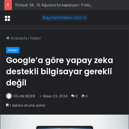
Türksat 3A, 15 Ağustos’ta kapanıyor: Frekanslar değişecek mi, SD kanallar kapanacak mI?
Menü
Anasayfa
/
Haber
Haber
Google’a göre yapay zeka
destekli bilgisayar gerekli
değil
DİLAN BİÇER
Nisan 23, 2024
0
0
1 dakika okuma süresi