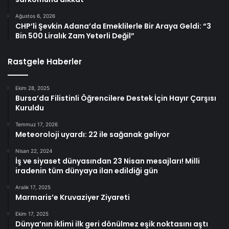
Ağustos 6, 2026
CHP’li Şevkin Adana’da Emeklilerle Bir Araya Geldi: “3
Bin 500 Liralık Zam Yeterli Değil”
Rastgele Haberler
Ekim 28, 2025
Bursa’da Filistinli Öğrencilere Destek İçin Hayır Çarşısı
Kuruldu
Temmuz 17, 2026
Meteoroloji uyardı: 22 ile sağanak geliyor
Nisan 22, 2024
İş ve siyaset dünyasından 23 Nisan mesajları! Milli
iradenin tüm dünyaya ilan edildiği gün
Aralık 17, 2025
Marmaris’e Kruvaziyer Ziyareti
Ekim 17, 2025
Dünya’nın iklimi ilk geri dönülmez eşik noktasını aştı