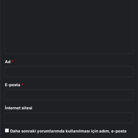
o
r
u
m
*
Ad
*
E-posta
*
İnternet sitesi
Daha sonraki yorumlarımda kullanılması için adım, e-posta