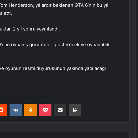
 Tom Henderson, yıllardır beklenen GTA 6’nın bu yıl
 etti.
tan 2 yıl sonra yayınlandı.
6’dan oynanış görüntüleri gösterecek ve oynanabilir
 ve oyunun resmi duyurusunun yakında yapılacağı
erest
Reddit
VKontakte
Odnoklassniki
Pocket
E-Posta ile paylaş
Yazdır