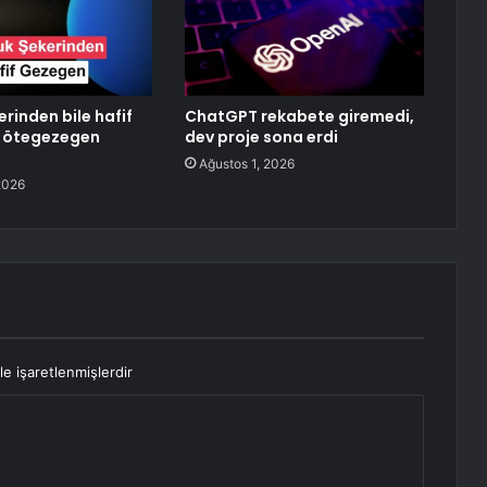
rinden bile hafif
ChatGPT rekabete giremedi,
ev ötegezegen
dev proje sona erdi
Ağustos 1, 2026
2026
le işaretlenmişlerdir