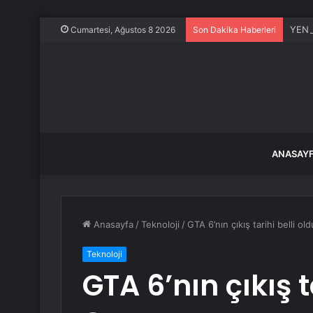
YENİ 
Cumartesi, Ağustos 8 2026
Son Dakika Haberleri
ANASAY
Anasayfa
/
Teknoloji
/
GTA 6’nın çıkış tarihi belli old
Teknoloji
GTA 6’nın çıkış t