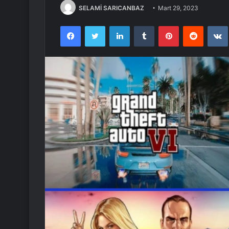
SELAMİ SARICANBAZ
Mart 29, 2023
Facebook
Twitter
LinkedIn
Tumblr
Pinterest
Reddit