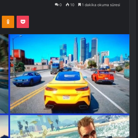
0
10
1 dakika okuma süresi
VKontakte
Odnoklassniki
Pocket