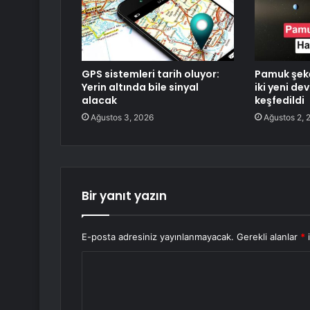
GPS sistemleri tarih oluyor:
Pamuk şeke
Yerin altında bile sinyal
iki yeni d
alacak
keşfedildi
Ağustos 3, 2026
Ağustos 2, 
Bir yanıt yazın
E-posta adresiniz yayınlanmayacak.
Gerekli alanlar
*
i
Y
o
r