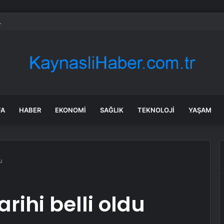
Parti’de PM, YDK ve grup başkanvekilleri belirlendi
FA
HABER
EKONOMI
SAĞLIK
TEKNOLOJI
YAŞAM
u
arihi belli oldu