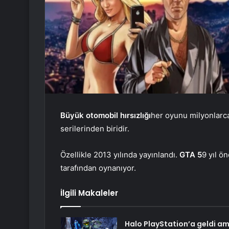
Büyük otomobil hırsızlığı
her oyunu milyonlarca
serilerinden biridir.
Özellikle 2013 yılında yayınlandı.
GTA 5
9 yıl ö
tarafından oynanıyor.
İlgili Makaleler
Halo PlayStation’a geldi a