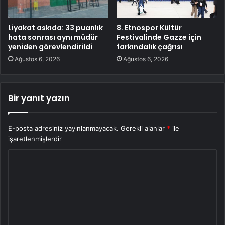
Liyakat askıda: 33 puanlık
8. Etnospor Kültür
hata sonrası aynı müdür
Festivalinde Gazze için
yeniden görevlendirildi
farkındalık çağrısı
Ağustos 6, 2026
Ağustos 6, 2026
Bir yanıt yazın
E-posta adresiniz yayınlanmayacak.
Gerekli alanlar
*
ile
işaretlenmişlerdir
Y
o
r
u
m