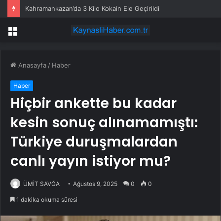
Kahramankazan’da 3 Kilo Kokain Ele Geçirildi
Menü
Anasayfa
/
Haber
Haber
Hiçbir ankette bu kadar
kesin sonuç alınamamıştı:
Türkiye duruşmalardan
canlı yayın istiyor mu?
ÜMİT SAVĞA
Ağustos 9, 2025
0
0
1 dakika okuma süresi