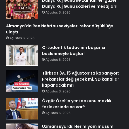
Dünya Ruj Günü ne zaman, en güzel
Dünya Ruj Günü sözleri ve mesajları!
Ağustos 6, 2026
Almanya’da Ren Nehri su seviyeleri rekor düşüklüğe
ulaştı
Ağustos 6, 2026
Ortodontik tedavinin başarısı
beslenmeyle başlar!
Ağustos 6, 2026
Türksat 3A, 15 Ağustos’ta kapanıyor:
Frekanslar değişecek mi, SD kanallar
kapanacak mI?
Ağustos 6, 2026
Özgür Özel’in yeni dokunulmazlık
fezlekesinde ne var?
Ağustos 6, 2026
Uzmanı uyardı: Her miyom masum