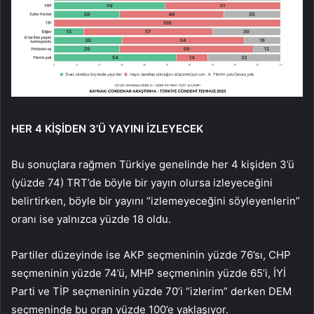
HER 4 KİŞİDEN 3’Ü YAYINI İZLEYECEK
Bu sonuçlara rağmen Türkiye genelinde her 4 kişiden 3’ü
(yüzde 74) TRT’de böyle bir yayın olursa izleyeceğini
belirtirken, böyle bir yayını “izlemeyeceğini söyleyenlerin”
oranı ise yalnızca yüzde 18 oldu.
Partiler düzeyinde ise AKP seçmeninin yüzde 76’sı, CHP
seçmeninin yüzde 74’ü, MHP seçmeninin yüzde 65’i, İYİ
Parti ve TİP seçmeninin yüzde 70’i “izlerim” derken DEM
seçmeninde bu oran yüzde 100’e yaklaşıyor.