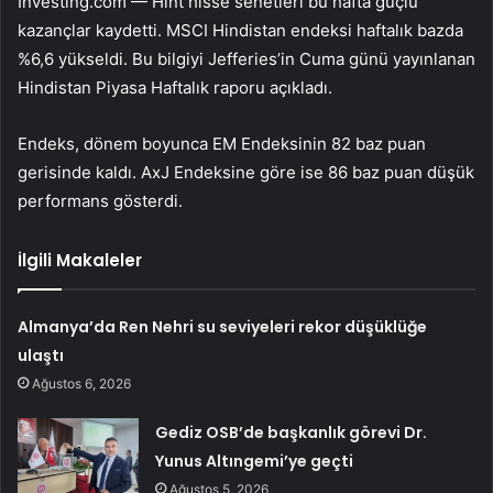
Investing.com — Hint hisse senetleri bu hafta güçlü
kazançlar kaydetti.
MSCI Hindistan endeksi
haftalık bazda
%6,6 yükseldi. Bu bilgiyi Jefferies’in Cuma günü yayınlanan
Hindistan Piyasa Haftalık raporu açıkladı.
Endeks, dönem boyunca
EM Endeksinin
82 baz puan
gerisinde kaldı.
AxJ Endeksine
göre ise 86 baz puan düşük
performans gösterdi.
İlgili Makaleler
Almanya’da Ren Nehri su seviyeleri rekor düşüklüğe
ulaştı
Ağustos 6, 2026
Gediz OSB’de başkanlık görevi Dr.
Yunus Altıngemi’ye geçti
Ağustos 5, 2026