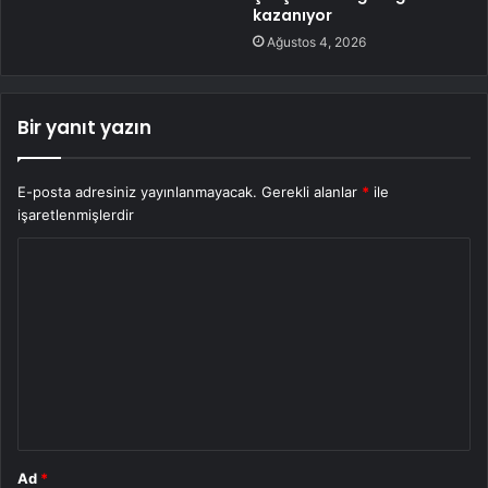
kazanıyor
Ağustos 4, 2026
Bir yanıt yazın
E-posta adresiniz yayınlanmayacak.
Gerekli alanlar
*
ile
işaretlenmişlerdir
Y
o
r
u
m
*
Ad
*