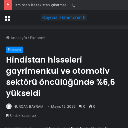
İzmir’den Kazakistan çıkarması… İzmir ile üç kent arasında ticaret ve kültür köprüsü hedefi
Menü
Anasayfa
/
Ekonomi
Ekonomi
Hindistan hisseleri
gayrimenkul ve otomotiv
sektörü öncülüğünde %6,6
yükseldi
NURCAN BAYRAM
Mayıs 12, 2026
0
0
Bir dakikadan az