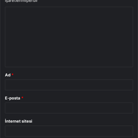
işaretlenmişlerdir
Y
o
r
u
m
*
Ad
*
E-posta
*
İnternet sitesi