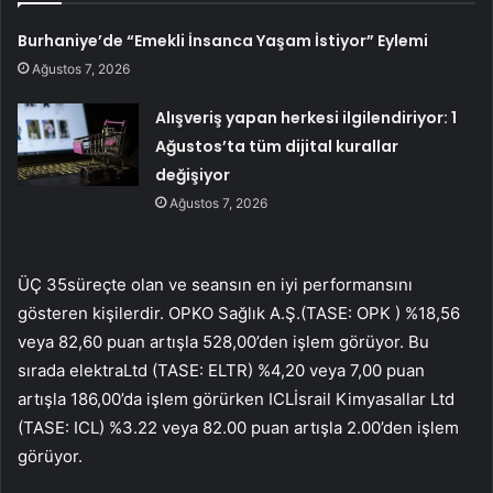
Burhaniye’de “Emekli İnsanca Yaşam İstiyor” Eylemi
Ağustos 7, 2026
Alışveriş yapan herkesi ilgilendiriyor: 1
Ağustos’ta tüm dijital kurallar
değişiyor
Ağustos 7, 2026
ÜÇ 35
süreçte olan ve seansın en iyi performansını
gösteren kişilerdir.
OPKO Sağlık A.Ş.
(TASE:
OPK
) %18,56
veya 82,60 puan artışla 528,00’den işlem görüyor. Bu
sırada
elektra
Ltd (TASE:
ELTR
) %4,20 veya 7,00 puan
artışla 186,00’da işlem görürken
ICL
İsrail Kimyasallar Ltd
(TASE:
ICL
) %3.22 veya 82.00 puan artışla 2.00’den işlem
görüyor.