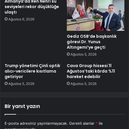
Almanya’da Ren Nehri su
seviyeleri rekor düşüklüğe
ulaştı
Ağustos 6, 2026
Gediz OSB’de başkanlık
görevi Dr. Yunus
Altıngemi’ye geçti
Ağustos 5, 2026
Trump yönetimi Çinli optik
Cava Group hissesi 11
alıcı-vericilere kısıtlama
Ağustos’taki kârda %11
getiriyor
hareket edebilir
Ağustos 5, 2026
Ağustos 5, 2026
Bir yanıt yazın
E-posta adresiniz yayınlanmayacak.
Gerekli alanlar
*
ile