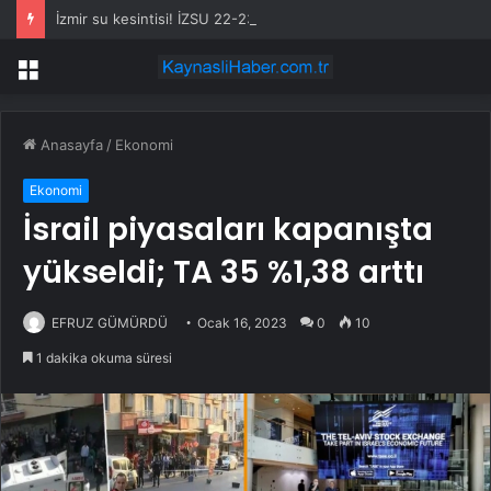
İzmir su kesintisi! İZSU 22-23 Temmuz İzmir su kesintisi ne zaman bitecek, sular ne zaman gelecek?
Menü
Anasayfa
/
Ekonomi
Ekonomi
İsrail piyasaları kapanışta
yükseldi; TA 35 %1,38 arttı
EFRUZ GÜMÜRDÜ
Ocak 16, 2023
0
10
1 dakika okuma süresi