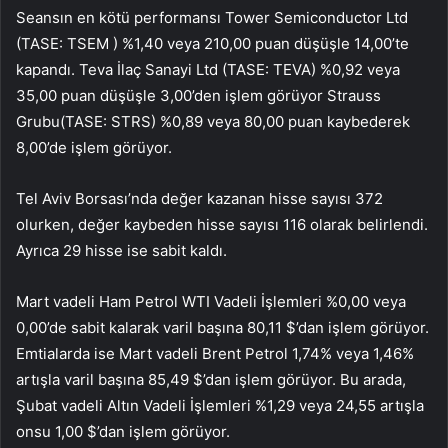
Seansın en kötü performansı Tower Semiconductor Ltd
(TASE:
TSEM
) %1,40 veya 210,00 puan düşüşle 14,00’te
kapandı. Teva İlaç Sanayi Ltd (TASE:
TEVA
) %0,92 veya
35,00 puan düşüşle 3,00’den işlem görüyor
Strauss
Grubu
(TASE:
STRS
) %0,89 veya 80,00 puan kaybederek
8,00’de işlem görüyor.
Tel Aviv Borsası’nda değer kazanan hisse sayısı 372
olurken, değer kaybeden hisse sayısı 116 olarak belirlendi.
Ayrıca 29 hisse ise sabit kaldı.
Mart vadeli Ham Petrol WTI Vadeli İşlemleri %0,00 veya
0,00’de sabit kalarak varil başına 80,11 $’dan işlem görüyor.
Emtialarda ise Mart vadeli Brent Petrol 1,74% veya 1,46%
artışla varil başına 85,49 $’dan işlem görüyor. Bu arada,
Şubat vadeli Altın Vadeli İşlemleri %1,29 veya 24,55 artışla
onsu 1,00 $’dan işlem görüyor.