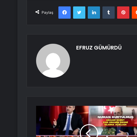
Facebook
Twitter
LinkedIn
Tumblr
Pint
Paylaş
EFRUZ GÜMÜRDÜ