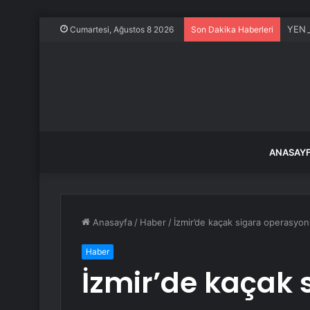
YENİ 
Cumartesi, Ağustos 8 2026
Son Dakika Haberleri
ANASAY
Anasayfa
/
Haber
/
İzmir’de kaçak sigara operasyonu
Haber
İzmir’de kaçak 