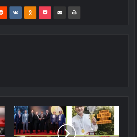
erest
Reddit
VKontakte
Odnoklassniki
Pocket
E-Posta ile paylaş
Yazdır