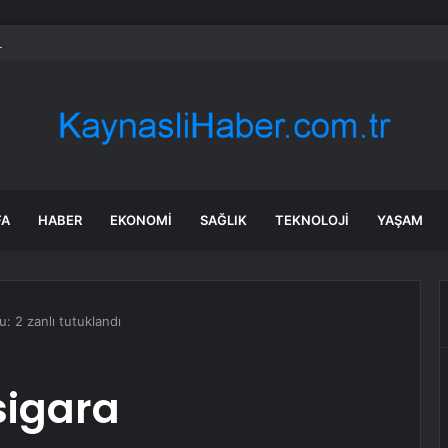
Parti’de PM, YDK ve grup başkanvekilleri belirlendi
FA
HABER
EKONOMI
SAĞLIK
TEKNOLOJI
YAŞAM
: 2 zanlı tutuklandı
sigara