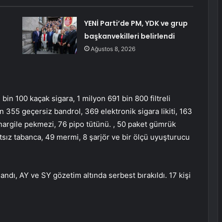
YENİ Parti’de PM, YDK ve grup
başkanvekilleri belirlendi
Ağustos 8, 2026
in 100 kaçak sigara, 1 milyon 691 bin 800 filtreli
in 355 geçersiz bandrol, 369 elektronik sigara likiti, 163
i. nargile pekmezi, 76 pipo tütünü. , 50 paket gümrük
atsız tabanca, 49 mermi, 8 şarjör ve bir ölçü uyuşturucu
ndı, AY ve SY gözetim altında serbest bırakıldı. 17 kişi