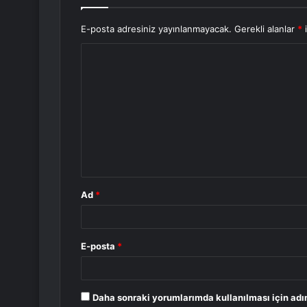
E-posta adresiniz yayınlanmayacak.
Gerekli alanlar
*
i
Y
o
r
u
m
*
Ad
*
E-posta
*
Daha sonraki yorumlarımda kullanılması için adı