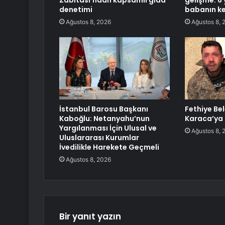
Zabıtası’ndan kapsamlı gıda
gelişme: 6 
denetimi
babanın ke
Ağustos 8, 2026
Ağustos 8, 
İstanbul Barosu Başkanı
Fethiye Be
Kaboğlu: Netanyahu’nun
Karaca’ya 
Yargılanması İçin Ulusal ve
Ağustos 8, 
Uluslararası Kurumlar
İvedilikle Harekete Geçmeli
Ağustos 8, 2026
Bir yanıt yazın