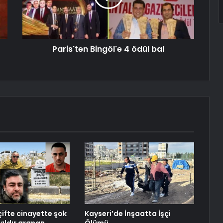
Paris'ten Bingöl'e 4 ödül bal
çifte cinayette şok
Kayseri’de İnşaatta İşçi