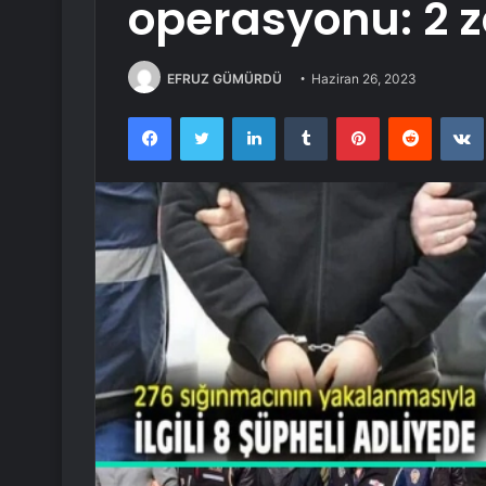
operasyonu: 2 z
EFRUZ GÜMÜRDÜ
Haziran 26, 2023
Facebook
Twitter
LinkedIn
Tumblr
Pinterest
Reddit