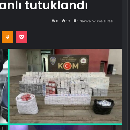
anlı tutuklandı
0
13
1 dakika okuma süresi
VKontakte
Odnoklassniki
Pocket