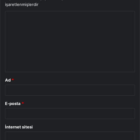
işaretlenmişlerdir
Y
o
r
u
m
*
Ad
*
E-posta
*
İnternet sitesi