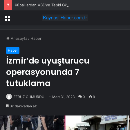
Kübalılardan ABD’ye Tepki Gösterisi
Menü
Anasayfa
/
Haber
Haber
İzmir’de uyuşturucu
operasyonunda 7
tutuklama
EFRUZ GÜMÜRDÜ
Mart 31, 2023
0
9
Bir dakikadan az