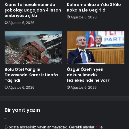
Kıbrıs’ta havalimanında
Kahramankazan’da 3 Kilo
şok olay: Bagajdan 4 insan
Kokain Ele Geçirildi
embriyosu çıktı
Ağustos 6, 2026
Ağustos 6, 2026
Bolu Otel Yangını
Özgür Özel’in yeni
Davasında Karar İstinafa
dokunulmazlık
Taşındı
fezlekesinde ne var?
Ağustos 6, 2026
Ağustos 6, 2026
Bir yanıt yazın
E-posta adresiniz yayınlanmayacak.
Gerekli alanlar
*
ile