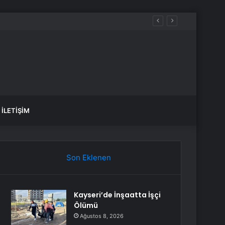
İstanbul Barosu Başkanı Kaboğlu: Netanyahu’nun Yargılanması İçin Ulusal ve Uluslararası Kurumlar İvedilikle Harekete Geçmeli
İLETIŞIM
Son Eklenen
Kayseri’de İnşaatta İşçi
Ölümü
Ağustos 8, 2026