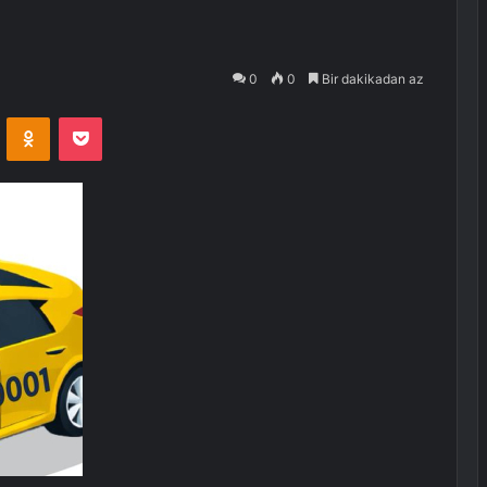
0
0
Bir dakikadan az
VKontakte
Odnoklassniki
Pocket