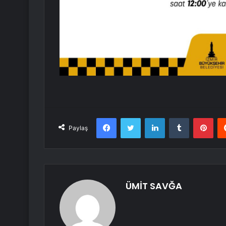
Facebook
Twitter
LinkedIn
Tumblr
Pint
Paylaş
ÜMİT SAVĞA