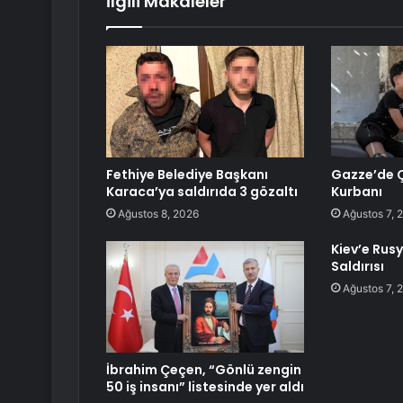
İlgili Makaleler
Fethiye Belediye Başkanı
Gazze’de 
Karaca’ya saldırıda 3 gözaltı
Kurbanı
Ağustos 8, 2026
Ağustos 7, 
Kiev’e Rus
Saldırısı
Ağustos 7, 
İbrahim Çeçen, “Gönlü zengin
50 iş insanı” listesinde yer aldı