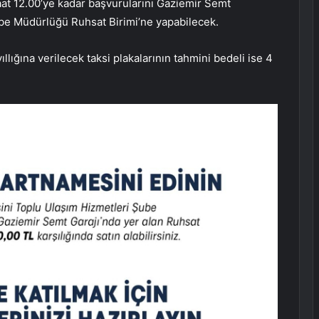
aat 12.00’ye kadar başvurularını Gaziemir Semt
be Müdürlüğü Ruhsat Birimi’ne yapabilecek.
llığına verilecek taksi plakalarının tahmini bedeli ise 4