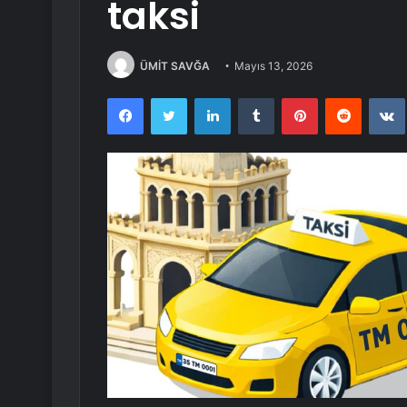
taksi
ÜMİT SAVĞA
Mayıs 13, 2026
Facebook
Twitter
LinkedIn
Tumblr
Pinterest
Reddit