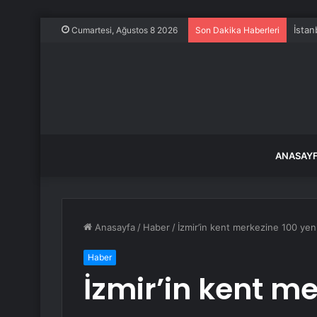
Cumartesi, Ağustos 8 2026
Son Dakika Haberleri
ANASAY
Anasayfa
/
Haber
/
İzmir’in kent merkezine 100 yeni
Haber
İzmir’in kent me