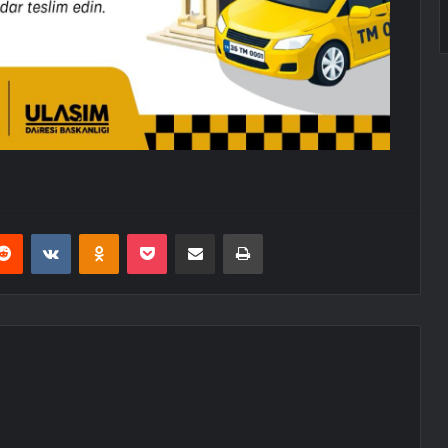
erest
Reddit
VKontakte
Odnoklassniki
Pocket
E-Posta ile paylaş
Yazdır