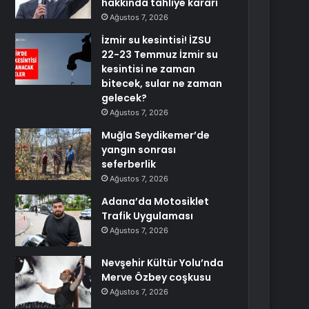
hakkında tahliye kararı
Ağustos 7, 2026
İzmir su kesintisi! İZSU
22-23 Temmuz İzmir su
kesintisi ne zaman
bitecek, sular ne zaman
gelecek?
Ağustos 7, 2026
Muğla Seydikemer’de
yangın sonrası
seferberlik
Ağustos 7, 2026
Adana’da Motosiklet
Trafik Uygulaması
Ağustos 7, 2026
Nevşehir Kültür Yolu’nda
Merve Özbey coşkusu
Ağustos 7, 2026