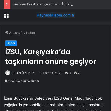
İzmir’den Kazakistan çıkarması… İzmir ile üç kent arasında ticaret ve kültür köprüsü hedefi
Menü
Anasayfa
/
Haber
Haber
İZSU, Karşıyaka’da
taşkınların önüne geçiyor
ENGİN ÜRKMEZ
Kasım 14, 2022
0
20
1 dakika okuma süresi
İzmir Büyükşehir Belediyesi İZSU Genel Müdürlüğü, çok
yağışlarda yaşanabilecek taşkınları önlemek için başlattığı