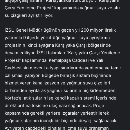
altyapı çalışmalarını Karşıyaka’da sürdürüyor. “Karşıyaka
Çarşı Yenileme Projesi” kapsamında yağmur suyu ve atık
su çizgileri ayrıştırılıyor.
İZSU Genel Müdürlüğü’nün geçen yıl 200 milyon liralık
yatırımla 9 ilçede yürüttüğü yağmur suyu ayrıştırma
projesinin ikinci ayağına Karşıyaka Çarşı bölgesinde
devam ediliyor. İZSU takımları “Karşıyaka Çarşı Yenileme
Projesi” kapsamında, Kemalpaşa Caddesi ve Yalı
Caddesi’nin mevcut altyapı sınırlarında yenileme ve tamir
çalışması yapıyor. Bölgede birleşik sistem biçiminde
hizmet veren kanalizasyon ve yağmur suyu çizgileri
birbirinden ayrılarak yağmur sularının hiç kirlenmeden
Körfez’e, atık suların ise kendi kapalı sistemi içerisinde
direkt arıtma tesisine ulaşması sağlanacak. Proje
kapsamında gerekli yerlere ızgaralar yerleştirilerek
yağmur sularının inançlı bir biçimde deşarjı sağlanacak.
Ayrıyeten caddedeki binaların içme suyu branşman