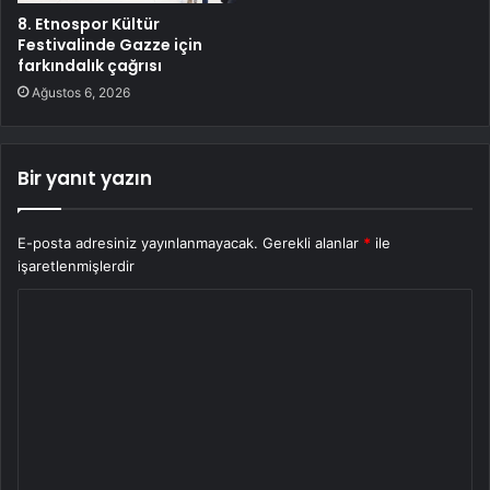
8. Etnospor Kültür
Festivalinde Gazze için
farkındalık çağrısı
Ağustos 6, 2026
Bir yanıt yazın
E-posta adresiniz yayınlanmayacak.
Gerekli alanlar
*
ile
işaretlenmişlerdir
Y
o
r
u
m
*