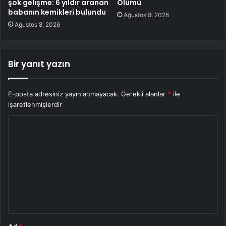
şok gelişme: 6 yıldır aranan
Ölümü
babanın kemikleri bulundu
Ağustos 8, 2026
Ağustos 8, 2026
Bir yanıt yazın
E-posta adresiniz yayınlanmayacak.
Gerekli alanlar
*
ile
işaretlenmişlerdir
Y
o
r
u
m
*