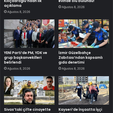
Kılıçdaroğlu’ndan ilk
evinde ölü bulundu!
açıklama
Ağustos 8, 2026
Ağustos 8, 2026
YENİ Parti’de PM, YDK ve
İzmir Güzelbahçe
grup başkanvekilleri
Zabıtası’ndan kapsamlı
belirlendi
gıda denetimi
Ağustos 8, 2026
Ağustos 8, 2026
Sivas’taki çifte cinayette
Kayseri’de İnşaatta İşçi