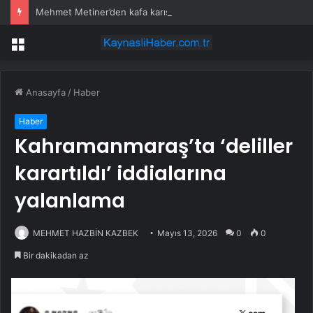
Mehmet Metiner’den kafa karıştıran paylaşım: Hiçbir şey eskisi gibi olmayacak
Menü
Anasayfa
/
Haber
Haber
Kahramanmaraş’ta ‘deliller
karartıldı’ iddialarına
yalanlama
MEHMET HAZBİN KAZBEK
Mayıs 13, 2026
0
0
Bir dakikadan az